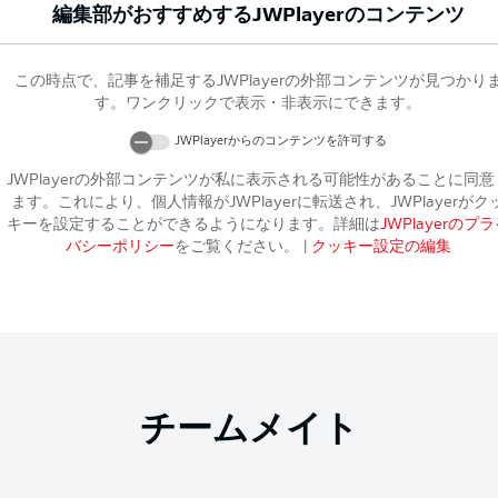
編集部がおすすめする
JWPlayer
のコンテンツ
この時点で、記事を補足する
JWPlayer
の外部コンテンツが見つかり
す。ワンクリックで表示・非表示にできます。
JWPlayer
からのコンテンツを許可する
JWPlayer
の外部コンテンツが私に表示される可能性があることに同意
ます。これにより、個人情報が
JWPlayer
に転送され、
JWPlayer
がク
キーを設定することができるようになります。詳細は
JWPlayer
のプラ
バシーポリシー
をご覧ください。
|
クッキー設定の編集
チームメイト