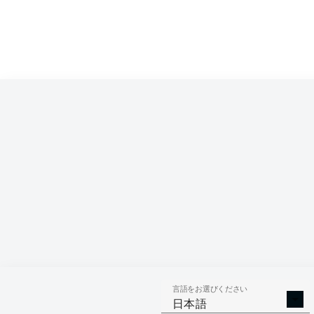
Competition
Bundesliga
Season
2026/2027
言語をお選びください
AERIAL 
TACKLES WON
日本語
WO