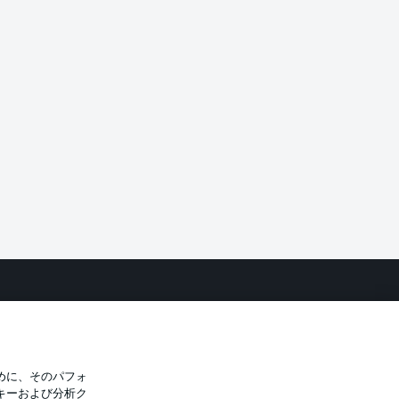
バシー・ポリシー
優先設定を管理する
件
放送局
選手
めに、そのパフォ
キーおよび分析ク
トについて