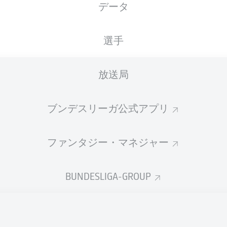
データ
国籍
15.03.1996
身長
体重
DEU
, TUR
30 年
184 CM
80 KG
選手
放送局
ブンデスリーガ公式アプリ
ファンタジー・マネジャー
統計 シーズン 2026/2027
BUNDESLIGA-GROUP
Fouls
DUELS
N