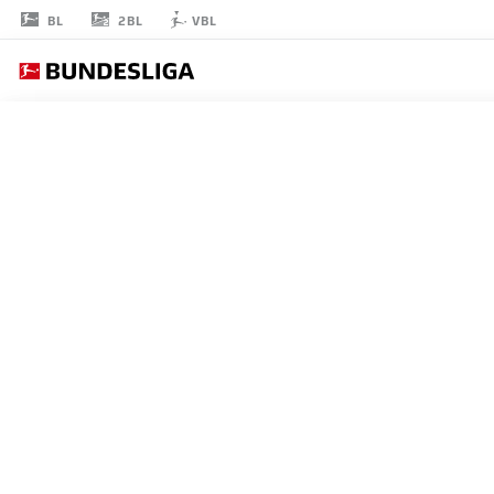
2BL
BL
VBL
LEVIN
ÖZTUNALI
47
ミッドフィルダー
HAMBURG
統計 シーズン 2026/2027
ゴール
チームメ