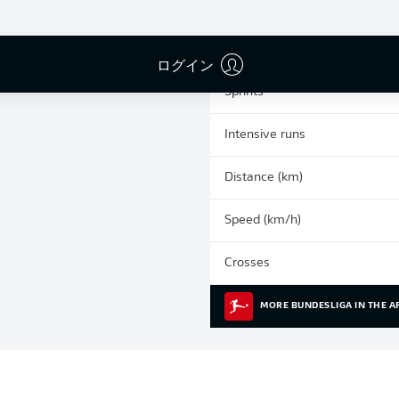
0
Yellow cards
Appearances
ログイン
Sprints
Intensive runs
Distance (km)
Speed (km/h)
Crosses
MORE BUNDESLIGA IN THE A