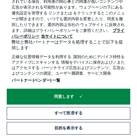
されている場合、利用者の関心事との関連が低いコンテンツや
広告が表示される可能性があります。ウェブページの下にある
プライバシー・ポリシー
優先設定を管理する
優先設定を管理する リンクまたは をクリックするとこのメニュ
利用条件
放送局
ーが開きますので、いつでも選択内容を変更したり、同意を撤
回したりできます。選択内容は当社の ウェブサイト に反映され
求人
選手
ます。詳細はプライバシーポリシーをご参照ください。
プライ
バシーポリシー
当サイトについて
当サイトについて
弊社と弊社パートナーはデータを処理することで以下を提
供します:
正確な位置情報データを利用する. 識別のためにデバイス特性を
アクティブにスキャンする. 情報をデバイスに保存および／また
はアクセスする. パーソナライズ広告およびコンテンツ、広告お
よびコンテンツの測定、ユーザー層調査、サービス開発.
© 2026 Bundesliga-Gruppe GmbH
パートナー (ベンダー) 一覧
言語をお選びください
同意します
日本語
すべて拒否する
Display Mode
目的を表示する