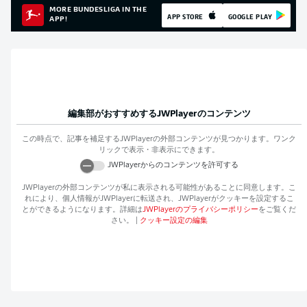
MORE BUNDESLIGA IN THE
APP STORE
GOOGLE PLAY
APP!
編集部がおすすめする
JWPlayer
のコンテンツ
この時点で、記事を補足する
JWPlayer
の外部コンテンツが見つかります。ワンク
リックで表示・非表示にできます。
JWPlayer
からのコンテンツを許可する
JWPlayer
の外部コンテンツが私に表示される可能性があることに同意します。こ
れにより、個人情報が
JWPlayer
に転送され、
JWPlayer
がクッキーを設定するこ
とができるようになります。詳細は
JWPlayer
のプライバシーポリシー
をご覧くだ
さい。
|
クッキー設定の編集