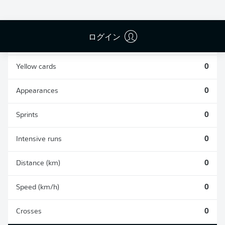
0
0
ログイン
Fouls
0
Yellow cards
0
Appearances
0
Sprints
0
Intensive runs
0
Distance (km)
0
Speed (km/h)
0
Crosses
0