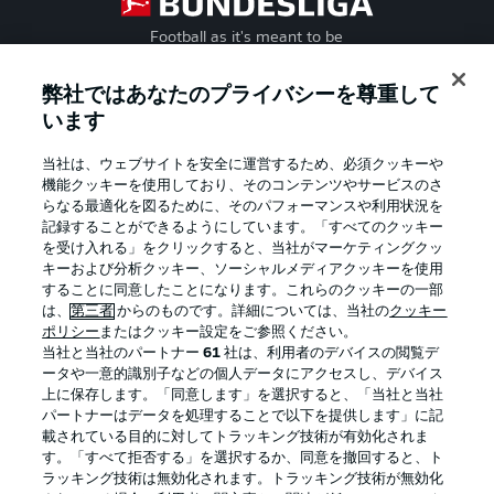
Football as it's meant to be
弊社ではあなたのプライバシーを尊重して
います
BUNDESLIGA APP
当社は、ウェブサイトを安全に運営するため、必須クッキーや
機能クッキーを使用しており、そのコンテンツやサービスのさ
らなる最適化を図るために、そのパフォーマンスや利用状況を
記録することができるようにしています。「すべてのクッキー
を受け入れる」をクリックすると、当社がマーケティングクッ
Official Partners
キーおよび分析クッキー、ソーシャルメディアクッキーを使用
することに同意したことになります。これらのクッキーの一部
は、
第三者
からのものです。詳細については、当社の
クッキー
ポリシー
またはクッキー設定をご参照ください。
当社と当社のパートナー
61
社は、利用者のデバイスの閲覧デ
ータや一意的識別子などの個人データにアクセスし、デバイス
上に保存します。「同意します」を選択すると、「当社と当社
パートナーはデータを処理することで以下を提供します」に記
載されている目的に対してトラッキング技術が有効化されま
す。「すべて拒否する」を選択するか、同意を撤回すると、ト
ラッキング技術は無効化されます。トラッキング技術が無効化