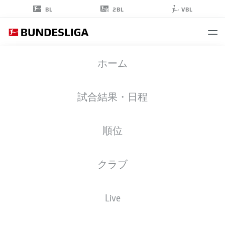
2BL
BL
VBL
LUCA
ホーム
KILIAN
15
試合結果・日程
順位
擁護者
クラブ
COLOGNE
統計 シーズン 2026/2027
ゴール
チームメイト
Live