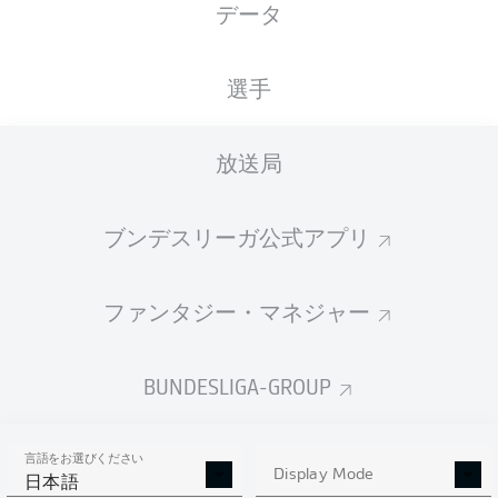
データ
国籍
01.09.1999
身長
体重
DEU
26 年
192 CM
91 KG
選手
Competition
放送局
Bundesliga
Season
ブンデスリーガ公式アプリ
2026/2027
ファンタジー・マネジャー
統計 シーズン 2026/2027
BUNDESLIGA-GROUP
言語をお選びください
AERIAL DUELS
Display Mode
TACKLES WON
日本語
WON