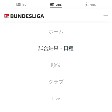
2BL
BL
VBL
OSN
-
SGD
ホーム
試合結果・日程
順位
ライブ
スターティングメンバー
データ
順位
クラブ
Live
金, 09.10.2026 - 日, 11.10.2026
この試合日程はスケジュールが確定していません。。