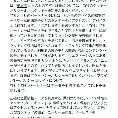
することに同意したことになります。これらのクッキーの一部
は、
第三者
からのものです。詳細については、当社の
クッキー
ポリシー
またはクッキー設定をご参照ください。
当社と当社のパートナー
61
社は、利用者のデバイスの閲覧デ
BUNDESLIGA APP
ータや一意的識別子などの個人データにアクセスし、デバイス
上に保存します。「同意します」を選択すると、「当社と当社
パートナーはデータを処理することで以下を提供します」に記
載されている目的に対してトラッキング技術が有効化されま
す。「すべて拒否する」を選択するか、同意を撤回すると、ト
ラッキング技術は無効化されます。トラッキング技術が無効化
Official Partners
されている場合、利用者の関心事との関連が低いコンテンツや
広告が表示される可能性があります。ウェブページの下にある
優先設定を管理する リンクまたは をクリックするとこのメニュ
ーが開きますので、いつでも選択内容を変更したり、同意を撤
回したりできます。選択内容は当社の ウェブサイト に反映され
ます。詳細はプライバシーポリシーをご参照ください。
プライ
バシーポリシー
当サイトについて
弊社と弊社パートナーはデータを処理することで以下を提
供します:
正確な位置情報データを利用する. 識別のためにデバイス特性を
アクティブにスキャンする. 情報をデバイスに保存および／また
はアクセスする. パーソナライズ広告およびコンテンツ、広告お
プライバシー・ポリシー
優先設定を管理する
よびコンテンツの測定、ユーザー層調査、サービス開発.