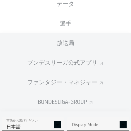
データ
Stadion an der Bremer Brücke
選手
放送局
広告
ブンデスリーガ公式アプリ
Hello and welcome!
ファンタジー・マネジャー
Welcome along and thanks for joining us for build-up
and live coverage of this Matchday 7 fixture between
VfL Osnabrück and SG Dynamo Dresden.
BUNDESLIGA-GROUP
言語をお選びください
Display Mode
日本語