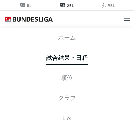
2BL
BL
VBL
SGF
-
FCM
ホーム
試合結果・日程
順位
ライブ
スターティングメンバー
データ
順位
クラブ
Live
後ほどご確認ください