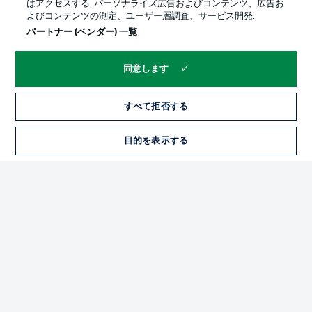
はアクセスする. パーソナライズ広告およびコンテンツ、広告お
よびコンテンツの測定、ユーザー層調査、サービス開発.
パートナー (ベンダー) 一覧
同意します
すべて拒否する
プライバシー・ポリシー
優先設定を管理する
目的を表示する
チケット
利用条件
放送局
求人
選手
当サイトについて
© 2026 Bundesliga-Gruppe GmbH