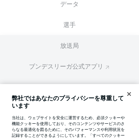
データ
スターティングメンバーは試合開始の 60分前
に公開されます
選手
放送局
ブンデスリーガ公式アプリ
ファンタジー・マネジャー
弊社ではあなたのプライバシーを尊重して
います
BUNDESLIGA-GROUP
当社は、ウェブサイトを安全に運営するため、必須クッキーや
機能クッキーを使用しており、そのコンテンツやサービスのさ
言語をお選びください
らなる最適化を図るために、そのパフォーマンスや利用状況を
Display Mode
日本語
記録することができるようにしています。「すべてのクッキー