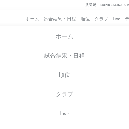
放送局
BUNDESLIGA-G
ホーム
試合結果・日程
順位
クラブ
Live
ホーム
試合結果・日程
順位
クラブ
Live