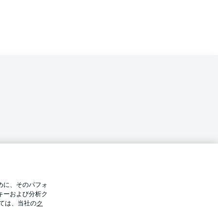
バシー・ポリシー
優先設定を管理する
めに、そのパフォ
件
放送局
キーおよび分析ク
ては、当社の
ク
Display Mode
選手