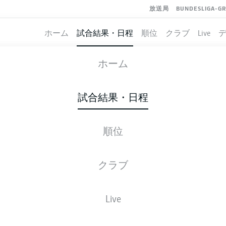
放送局
BUNDESLIGA-G
ホーム
試合結果・日程
順位
クラブ
Live
HERTHA BERLIN
-
WOLFSBURG
ホーム
試合結果・日程
順位
ライブ
スターティングメンバー
データ
順
クラブ
Live
後ほどご確認ください