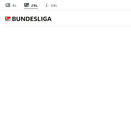
2BL
BL
VBL
節 11