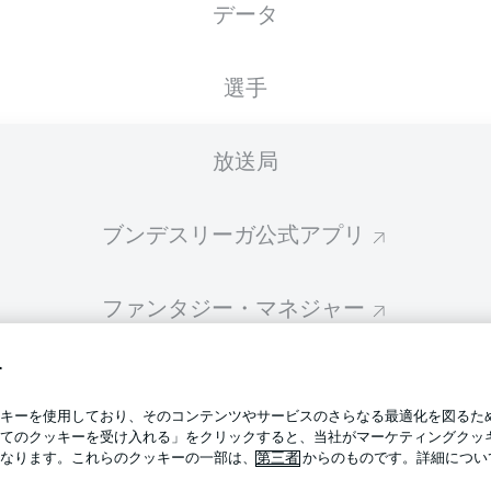
データ
スターティングメンバーは試合開始の 60分前に公開されます
選手
放送局
ブンデスリーガ公式アプリ
ファンタジー・マネジャー
す
BUNDESLIGA-GROUP
プライ
キーを使用しており、そのコンテンツやサービスのさらなる最適化を図るた
利用条
てのクッキーを受け入れる」をクリックすると、当社がマーケティングクッ
BUNDESLIGA APP
なります。これらのクッキーの一部は、
第三者
からのものです。詳細につい
求人