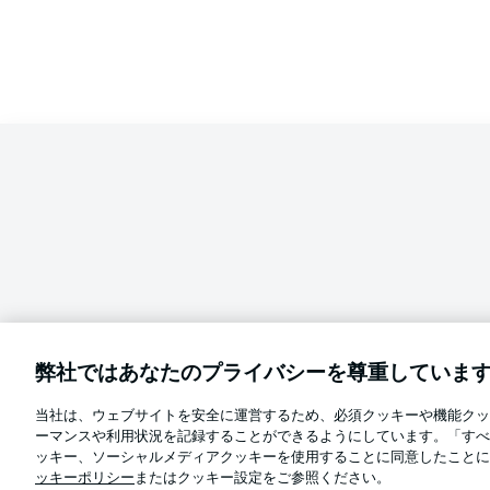
弊社ではあなたのプライバシーを尊重していま
当社は、ウェブサイトを安全に運営するため、必須クッキーや機能クッ
Football as it's meant to be
ーマンスや利用状況を記録することができるようにしています。「すべ
言語をお選びください
ッキー、ソーシャルメディアクッキーを使用することに同意したことに
日本語
ッキーポリシー
またはクッキー設定をご参照ください。