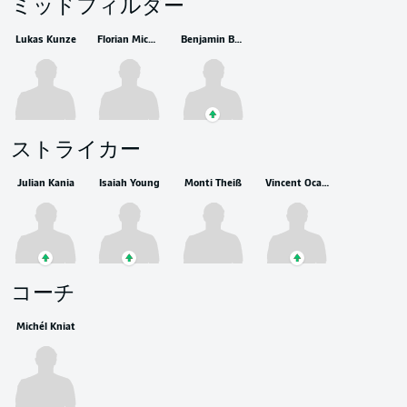
ミッドフィルダー
Lukas Kunze
Florian Micheler
Benjamin Boakye
ストライカー
Julian Kania
Isaiah Young
Monti Theiß
Vincent Ocansey
コーチ
Michél Kniat