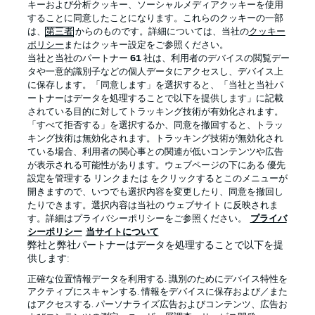
キーおよび分析クッキー、ソーシャルメディアクッキーを使用
することに同意したことになります。これらのクッキーの一部
は、
第三者
からのものです。詳細については、当社の
クッキー
ポリシー
またはクッキー設定をご参照ください。
当社と当社のパートナー
61
社は、利用者のデバイスの閲覧デー
タや一意的識別子などの個人データにアクセスし、デバイス上
に保存します。「同意します」を選択すると、「当社と当社パ
ートナーはデータを処理することで以下を提供します」に記載
されている目的に対してトラッキング技術が有効化されます。
「すべて拒否する」を選択するか、同意を撤回すると、トラッ
キング技術は無効化されます。トラッキング技術が無効化され
プライバシー・ポリシー
優先設定を管理する
ている場合、利用者の関心事との関連が低いコンテンツや広告
が表示される可能性があります。ウェブページの下にある 優先
利用条件
放送局
設定を管理する リンクまたは をクリックするとこのメニューが
開きますので、いつでも選択内容を変更したり、同意を撤回し
求人
選手
たりできます。選択内容は当社の ウェブサイト に反映されま
当サイトについて
す。詳細はプライバシーポリシーをご参照ください。
プライバ
シーポリシー
当サイトについて
弊社と弊社パートナーはデータを処理することで以下を提
供します:
正確な位置情報データを利用する. 識別のためにデバイス特性を
アクティブにスキャンする. 情報をデバイスに保存および／また
はアクセスする. パーソナライズ広告およびコンテンツ、広告お