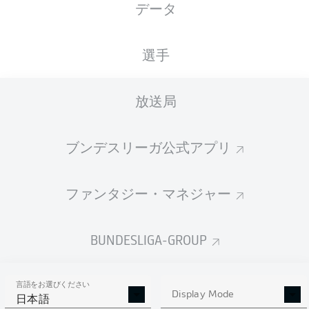
データ
Joel Grodowski
Marius Wörl
Monju Momuluh
選手
放送局
Mael Corboz
Sam Schreck
ブンデスリーガ公式アプリ
Maximilian Großer
ファンタジー・マネジャー
Felix Hagmann
Joel Felix
Leon Schneider
Christopher Lannert
BUNDESLIGA-GROUP
言語をお選びください
Jonas Kersken
Display Mode
日本語