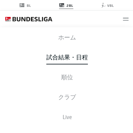
2BL
BL
VBL
DSC
-
S04
ホーム
DSC
S04
1
2
試合結果・日程
順位
ライブ
スターティングメンバー
データ
順位
クラブ
4-3-3
3-4-2-1
Live
スターティングメンバー
ARMINIA BIELEFELD