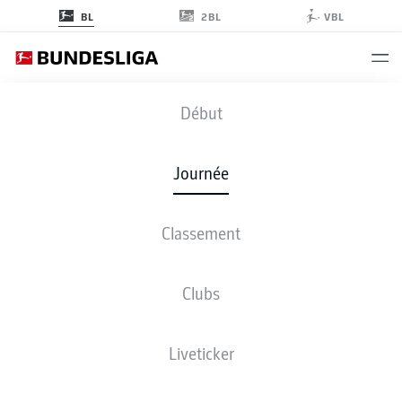
2BL
BL
VBL
FCA
-
S04
Début
Journée
Classement
EN DIRECT
COMPOSITIONS
STATISTIQUES
CLASSEMENT
Clubs
Liveticker
Revenez plus tard