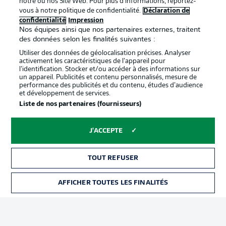
notre ou nos Site Web. Pour plus d’informations, reportez-
vous à notre politique de confidentialité.
Déclaration de
confidentialité
Impression
Proposé par
Nos équipes ainsi que nos partenaires externes, traitent
des données selon les finalités suivantes :
Utiliser des données de géolocalisation précises. Analyser
activement les caractéristiques de l’appareil pour
l’identification. Stocker et/ou accéder à des informations sur
un appareil. Publicités et contenu personnalisés, mesure de
performance des publicités et du contenu, études d’audience
et développement de services.
Liste de nos partenaires (fournisseurs)
J'ACCEPTE
La publicité
Conditions d’utilisation des
services
TOUT REFUSER
Mentions Légales
Gérer mes préférences
AFFICHER TOUTES LES FINALITÉS
BILLETS
Déclaration de
Diffuseurs
confidentialité
Travaux
Contact