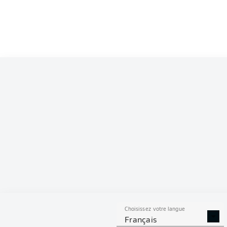
Désolé !
Tous les infos sur les matche
Choisissez votre langue
Français