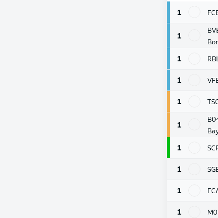
1
FC
BV
1
Bor
1
RB
1
VF
1
TS
B0
1
Bay
1
SC
1
SG
1
FC
1
M0