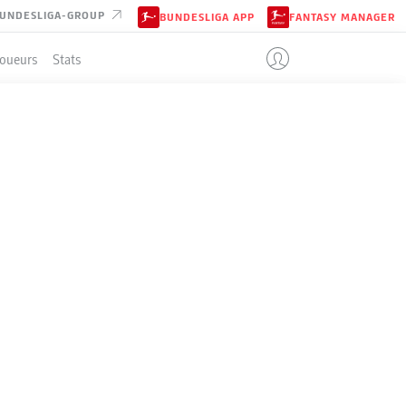
UNDESLIGA-GROUP
BUNDESLIGA APP
FANTASY MANAGER
Joueurs
Stats
08 4:30 PM
30/08 1:30 PM
30/08 3:30 PM
vs
vs
vs
CALENDRIER COMPLET →