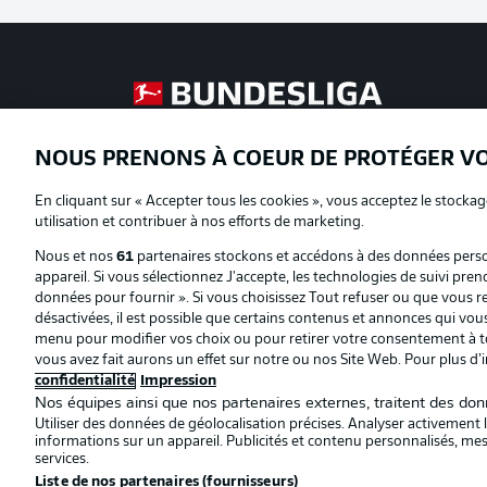
Football as it's meant to be
NOUS PRENONS À COEUR DE PROTÉGER V
Proposé par
En cliquant sur « Accepter tous les cookies », vous acceptez le stockag
utilisation et contribuer à nos efforts de marketing.
Nous et nos
61
partenaires stockons et accédons à des données person
appareil. Si vous sélectionnez J'accepte, les technologies de suivi pren
données pour fournir ». Si vous choisissez Tout refuser ou que vous ret
désactivées, il est possible que certains contenus et annonces qui vo
menu pour modifier vos choix ou pour retirer votre consentement à to
vous avez fait aurons un effet sur notre ou nos Site Web. Pour plus d’
confidentialité
Impression
Nos équipes ainsi que nos partenaires externes, traitent des donn
Utiliser des données de géolocalisation précises. Analyser activement le
informations sur un appareil. Publicités et contenu personnalisés, m
© 2026 Bundesliga-Gruppe GmbH
services.
Liste de nos partenaires (fournisseurs)