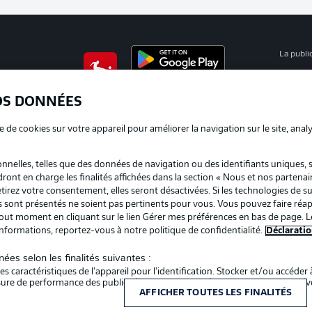
La publi
BUNDESLIGA APP
Mention
OS DONNÉES
Déclarat
e de cookies sur votre appareil pour améliorer la navigation sur le site, anal
Travaux
nelles, telles que des données de navigation ou des identifiants uniques, 
Impress
dront en charge les finalités affichées dans la section « Nous et nos partenai
irez votre consentement, elles seront désactivées. Si les technologies de su
us sont présentés ne soient pas pertinents pour vous. Vous pouvez faire réap
ut moment en cliquant sur le lien Gérer mes préférences en bas de page. L
informations, reportez-vous à notre politique de confidentialité.
Déclaratio
ées selon les finalités suivantes :
s caractéristiques de l’appareil pour l’identification. Stocker et/ou accéder 
Choisissez votre langue
esure de performance des publicités et du contenu, études d’audience et d
Français
AFFICHER TOUTES LES FINALITÉS