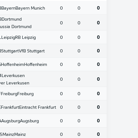
B
Bayern
Bayern Munich
0
0
0
B
Dortmund
0
0
0
ussia Dortmund
L
Leipzig
RB Leipzig
0
0
0
B
Stuttgart
VfB Stuttgart
0
0
0
G
Hoffenheim
Hoffenheim
0
0
0
4
Leverkusen
0
0
0
er Leverkusen
F
Freiburg
Freiburg
0
0
0
E
Frankfurt
Eintracht Frankfurt
0
0
0
A
Augsburg
Augsburg
0
0
0
5
Mainz
Mainz
0
0
0