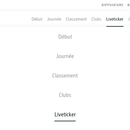
DIFFUSEURS
B
Début
Journée
Classement
Clubs
Liveticker
Début
29/
vs
vs
vs
Journée
Classement
LIVE TICKER BUNDESLIGA
Clubs
POUR LA JOURNÉE 1
Liveticker
ournée 1
2026-2027