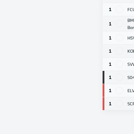
1
FC
BM
1
Bor
1
HS
1
KO
1
SV
1
S0
1
EL
1
SC