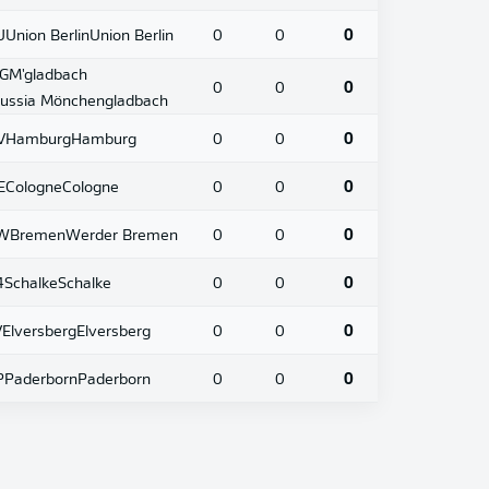
U
Union Berlin
Union Berlin
0
0
0
G
M'gladbach
0
0
0
ussia Mönchengladbach
V
Hamburg
Hamburg
0
0
0
E
Cologne
Cologne
0
0
0
W
Bremen
Werder Bremen
0
0
0
4
Schalke
Schalke
0
0
0
V
Elversberg
Elversberg
0
0
0
P
Paderborn
Paderborn
0
0
0