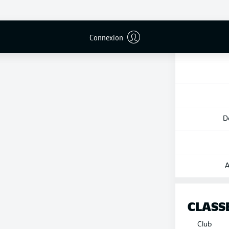
El
Connexion
Uni
D
A
CLASS
Club