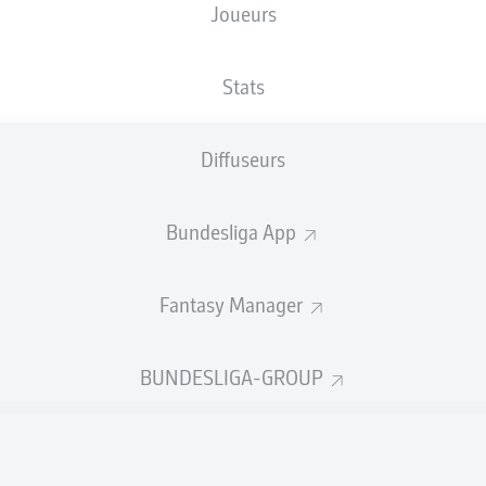
Joueurs
s choisis apparaîtront bientôt ici
PARAM
Stats
But
Diffuseurs
Car
Rem
Bundesliga App
Arti
Fantasy Manager
Ric
BUNDESLIGA-GROUP
Rés