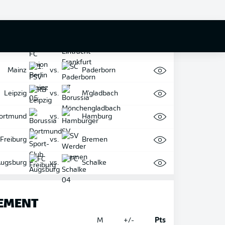
versberg
vs.
Leverkusen
Köln
vs.
Hoffenheim
on Berlin
vs.
Frankfurt
Mainz
vs.
Paderborn
Leipzig
vs.
M'gladbach
ortmund
vs.
Hamburg
Freiburg
vs.
Bremen
ugsburg
vs.
Schalke
EMENT
M
+/-
Pts