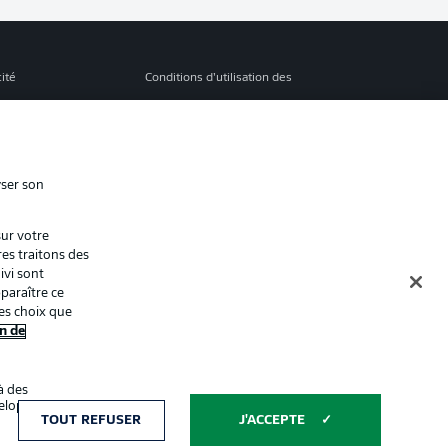
cité
Conditions d’utilisation des
services
s Légales
Gérer mes préférences
ion de confidentialité
Diffuseurs
yser son
Contact
sur votre
ion
Joueurs
res traitons des
ivi sont
paraître ce
es choix que
n de
à des
éveloppement de
Affichage
TOUT REFUSER
J'ACCEPTE