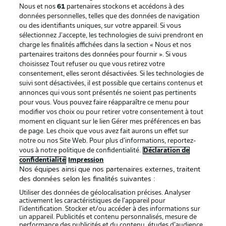
Nous et nos
61
partenaires stockons et accédons à des
données personnelles, telles que des données de navigation
ou des identifiants uniques, sur votre appareil. Si vous
sélectionnez J'accepte, les technologies de suivi prendront en
La publicité
Conditions d’utilisation des
charge les finalités affichées dans la section « Nous et nos
partenaires traitons des données pour fournir ». Si vous
services
choisissez Tout refuser ou que vous retirez votre
consentement, elles seront désactivées. Si les technologies de
Mentions Légales
Gérer mes préférences
suivi sont désactivées, il est possible que certains contenus et
Déclaration de
Diffuseurs
annonces qui vous sont présentés ne soient pas pertinents
pour vous. Vous pouvez faire réapparaître ce menu pour
confidentialité
modifier vos choix ou pour retirer votre consentement à tout
moment en cliquant sur le lien Gérer mes préférences en bas
Travaux
Contact
de page. Les choix que vous avez fait aurons un effet sur
Impression
Joueurs
notre ou nos Site Web. Pour plus d’informations, reportez-
vous à notre politique de confidentialité.
Déclaration de
confidentialité
Impression
Nos équipes ainsi que nos partenaires externes, traitent
des données selon les finalités suivantes :
Utiliser des données de géolocalisation précises. Analyser
activement les caractéristiques de l’appareil pour
l’identification. Stocker et/ou accéder à des informations sur
un appareil. Publicités et contenu personnalisés, mesure de
performance des publicités et du contenu, études d’audience