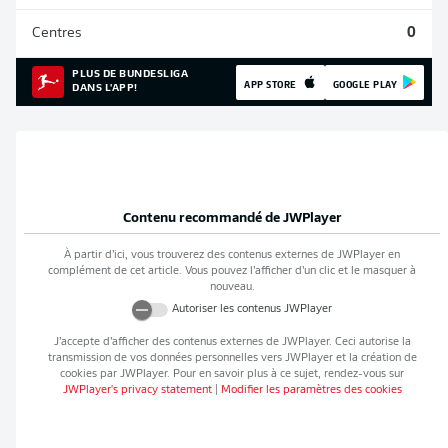
Centres
0
PLUS DE BUNDESLIGA
APP STORE
GOOGLE PLAY
DANS L'APP!
Contenu recommandé de
JWPlayer
À partir d’ici, vous trouverez des contenus externes de
JWPlayer
en
complément de cet article. Vous pouvez l’afficher d’un clic et le masquer à
nouveau.
Autoriser les contenus
JWPlayer
J’accepte d’afficher des contenus externes de
JWPlayer
. Ceci autorise la
transmission de vos données personnelles vers
JWPlayer
et la création de
cookies par
JWPlayer
. Pour en savoir plus à ce sujet, rendez-vous sur
JWPlayer
's privacy statement
|
Modifier les paramètres des cookies