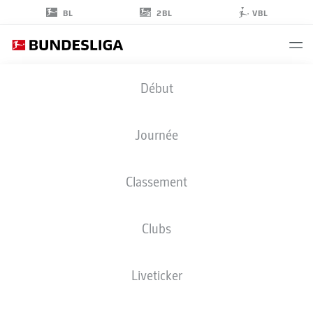
2BL
BL
VBL
JUNIOR
Début
ADAMU
20
Journée
Classement
ATTAQUANT
Clubs
SCHALKE
STATS DE LA SAISON 2026/2027
BUTS
COÉQUIPIERS
Liveticker