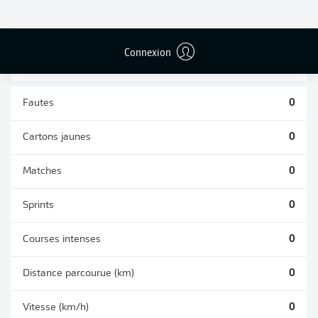
TACLES
DUELS AÉRIENS
RÉUSSIS
REMPORTÉS
0
0
Connexion
Fautes
0
Cartons jaunes
0
Matches
0
Sprints
0
Courses intenses
0
Distance parcourue (km)
0
Vitesse (km/h)
0