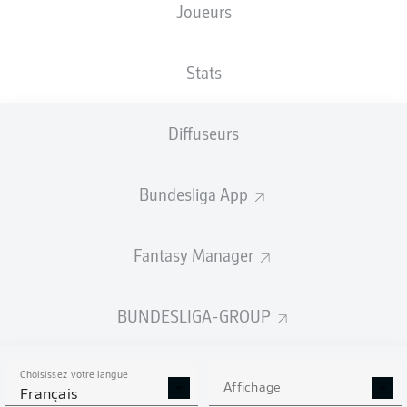
Joueurs
TAILLE
NATIONALITÉ
06.06.2001
POIDS
182
AUT
25 ANS
79 KG
CM
Stats
Diffuseurs
Competition
Bundesliga
Bundesliga App
Season
2026/2027
Fantasy Manager
BUNDESLIGA-GROUP
STATS DE LA SAISON
2026/2027
Choisissez votre langue
Affichage
Français