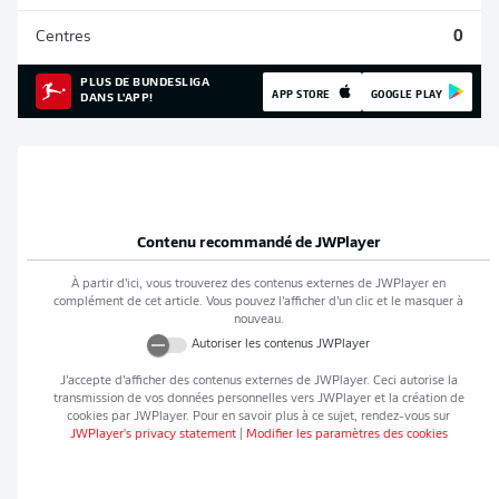
Centres
0
PLUS DE BUNDESLIGA
APP STORE
GOOGLE PLAY
DANS L'APP!
Contenu recommandé de
JWPlayer
À partir d’ici, vous trouverez des contenus externes de
JWPlayer
en
complément de cet article. Vous pouvez l’afficher d’un clic et le masquer à
nouveau.
Autoriser les contenus
JWPlayer
J’accepte d’afficher des contenus externes de
JWPlayer
. Ceci autorise la
transmission de vos données personnelles vers
JWPlayer
et la création de
cookies par
JWPlayer
. Pour en savoir plus à ce sujet, rendez-vous sur
JWPlayer
's privacy statement
|
Modifier les paramètres des cookies