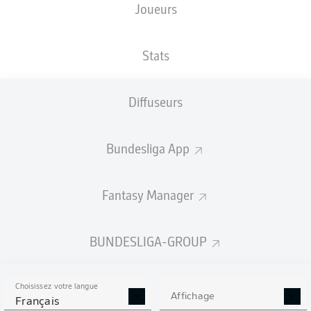
Joueurs
TAILLE
NATIONALITÉ
25.03.1997
POIDS
190
DEU
29 ANS
86 KG
CM
Stats
Diffuseurs
Competition
Bundesliga
Bundesliga App
Season
2026/2027
Fantasy Manager
BUNDESLIGA-GROUP
STATS DE LA SAISON
2026/2027
Choisissez votre langue
Affichage
Français