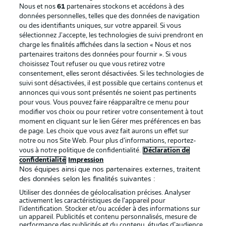
Nous et nos
61
partenaires stockons et accédons à des
données personnelles, telles que des données de navigation
ou des identifiants uniques, sur votre appareil. Si vous
sélectionnez J'accepte, les technologies de suivi prendront en
La publicité
Conditions d’utilisation des
charge les finalités affichées dans la section « Nous et nos
partenaires traitons des données pour fournir ». Si vous
services
choisissez Tout refuser ou que vous retirez votre
consentement, elles seront désactivées. Si les technologies de
Mentions Légales
Gérer mes préférences
suivi sont désactivées, il est possible que certains contenus et
Déclaration de
Diffuseurs
annonces qui vous sont présentés ne soient pas pertinents
pour vous. Vous pouvez faire réapparaître ce menu pour
confidentialité
modifier vos choix ou pour retirer votre consentement à tout
moment en cliquant sur le lien Gérer mes préférences en bas
Travaux
Contact
de page. Les choix que vous avez fait aurons un effet sur
Impression
Joueurs
notre ou nos Site Web. Pour plus d’informations, reportez-
vous à notre politique de confidentialité.
Déclaration de
confidentialité
Impression
Nos équipes ainsi que nos partenaires externes, traitent
des données selon les finalités suivantes :
Utiliser des données de géolocalisation précises. Analyser
activement les caractéristiques de l’appareil pour
l’identification. Stocker et/ou accéder à des informations sur
un appareil. Publicités et contenu personnalisés, mesure de
performance des publicités et du contenu, études d’audience