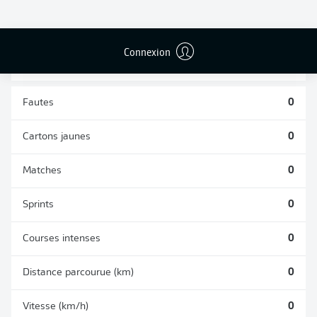
TACLES
DUELS AÉRIENS
RÉUSSIS
REMPORTÉS
0
0
Connexion
Fautes
0
Cartons jaunes
0
Matches
0
Sprints
0
Courses intenses
0
Distance parcourue (km)
0
Vitesse (km/h)
0