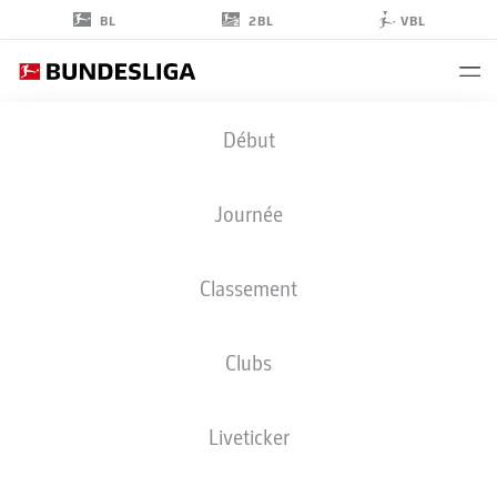
2BL
BL
VBL
TIMO
Début
BECKER
5
Journée
Classement
DÉFENSEUR
Clubs
SCHALKE
STATS DE LA SAISON 2026/2027
BUTS
COÉQUIPIERS
Liveticker