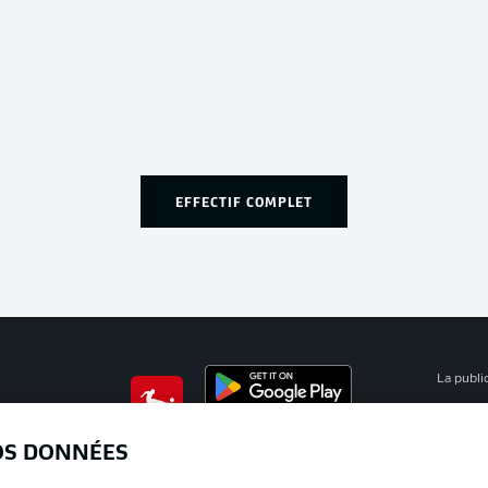
EFFECTIF COMPLET
La publi
BUNDESLIGA APP
Mention
OS DONNÉES
Déclarat