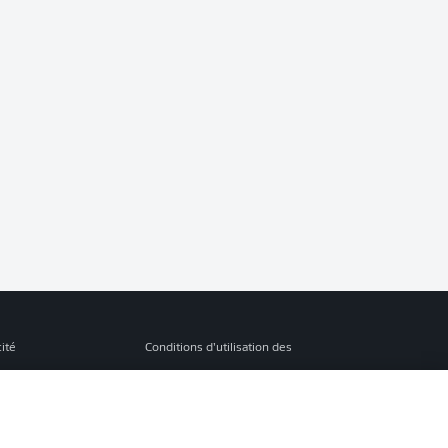
cité
Conditions d’utilisation des
services
s Légales
Gérer mes préférences
ion de confidentialité
Diffuseurs