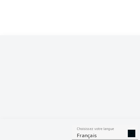
Competition
Bundesliga
Season
2026/2027
S
Choisissez votre langue
TACLES
DUELS A
Français
RÉUSSIS
REMPO