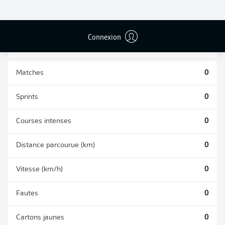
BUTS CONTRE
PASSES
TIRS ARRÊTÉS
SON CAMP
RÉUSSIES
0
0
0
Connexion
Matches
0
Sprints
0
Courses intenses
0
Distance parcourue (km)
0
Vitesse (km/h)
0
Fautes
0
Cartons jaunes
0