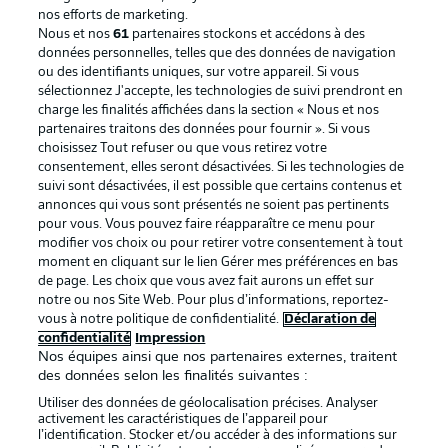
nos efforts de marketing.
Nous et nos
61
partenaires stockons et accédons à des
données personnelles, telles que des données de navigation
ou des identifiants uniques, sur votre appareil. Si vous
sélectionnez J'accepte, les technologies de suivi prendront en
La publicité
Conditions d’utilisation des
charge les finalités affichées dans la section « Nous et nos
partenaires traitons des données pour fournir ». Si vous
services
choisissez Tout refuser ou que vous retirez votre
consentement, elles seront désactivées. Si les technologies de
Mentions Légales
Gérer mes préférences
suivi sont désactivées, il est possible que certains contenus et
Déclaration de
Diffuseurs
annonces qui vous sont présentés ne soient pas pertinents
pour vous. Vous pouvez faire réapparaître ce menu pour
confidentialité
modifier vos choix ou pour retirer votre consentement à tout
moment en cliquant sur le lien Gérer mes préférences en bas
Travaux
Contact
de page. Les choix que vous avez fait aurons un effet sur
Impression
Joueurs
notre ou nos Site Web. Pour plus d’informations, reportez-
vous à notre politique de confidentialité.
Déclaration de
confidentialité
Impression
Nos équipes ainsi que nos partenaires externes, traitent
des données selon les finalités suivantes :
Utiliser des données de géolocalisation précises. Analyser
activement les caractéristiques de l’appareil pour
l’identification. Stocker et/ou accéder à des informations sur