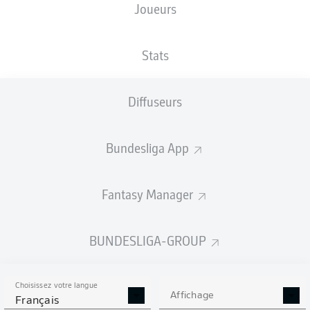
Joueurs
NATIONALITÉ
TAILLE
27.03.1998
POIDS
DEU
,
186
28 ANS
80 KG
ENG
CM
Stats
Diffuseurs
Competition
Bundesliga
Bundesliga App
Season
2026/2027
Fantasy Manager
BUNDESLIGA-GROUP
STATS DE LA SAISON
2026/2027
Choisissez votre langue
Affichage
Français