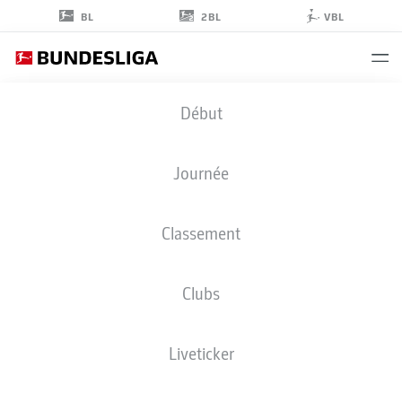
2BL
BL
VBL
FINN
Début
DAHMEN
1
Journée
Classement
GARDIEN DE BUT
Clubs
AUGSBURG
STATS DE LA SAISON 2026/2027
BUTS
COÉQUIPIERS
Liveticker