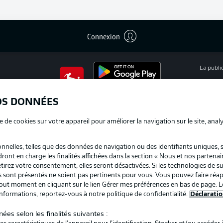
Connexion
La publi
BUNDESLIGA APP
Mention
OS DONNÉES
Déclarat
e de cookies sur votre appareil pour améliorer la navigation sur le site, anal
Travaux
nelles, telles que des données de navigation ou des identifiants uniques, 
Impress
dront en charge les finalités affichées dans la section « Nous et nos partenai
irez votre consentement, elles seront désactivées. Si les technologies de su
us sont présentés ne soient pas pertinents pour vous. Vous pouvez faire réap
ut moment en cliquant sur le lien Gérer mes préférences en bas de page. L
informations, reportez-vous à notre politique de confidentialité.
Déclaratio
ées selon les finalités suivantes :