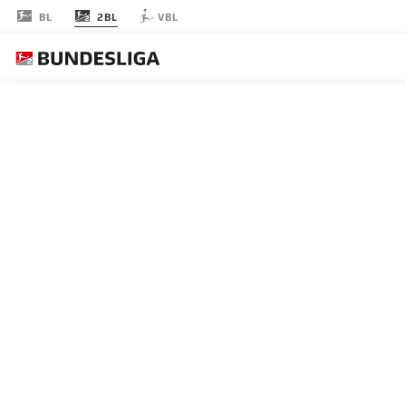
2BL
BL
VBL
JOURNÉE 9
EN