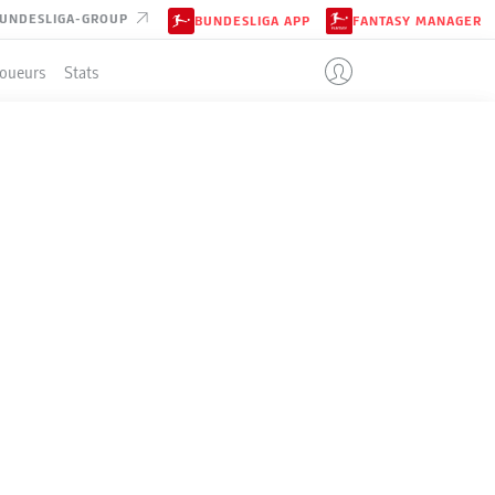
UNDESLIGA-GROUP
BUNDESLIGA APP
FANTASY MANAGER
Joueurs
Stats
N
ENT