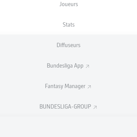
Joueurs
Holstein-Stadion
Stats
Diffuseurs
Publicité
Bundesliga App
Fantasy Manager
BUNDESLIGA-GROUP
Aucun contenu ne répond à vos critères pour le moment.