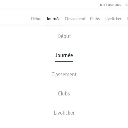
DIFFUSEURS
B
Début
Journée
Classement
Clubs
Liveticker
HOLSTEIN KIEL
-
DYNAMO DRESDE
Début
Journée
Classement
 DIRECT
COMPOSITIONS
STATISTIQUES
CLASSEM
Clubs
Liveticker
ven., 23.10.2026 - dim., 25.10.2026
Cette journée n’a pas encore été programmée.