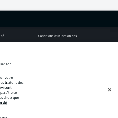
cité
Conditions d’utilisation des
services
s Légales
Gérer mes préférences
ion de confidentialité
Diffuseurs
yser son
Contact
sur votre
ion
Joueurs
res traitons des
ivi sont
paraître ce
es choix que
n de