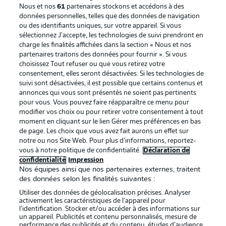
Nous et nos
61
partenaires stockons et accédons à des
données personnelles, telles que des données de navigation
ou des identifiants uniques, sur votre appareil. Si vous
sélectionnez J'accepte, les technologies de suivi prendront en
La publicité
Conditions d’utilisation des
charge les finalités affichées dans la section « Nous et nos
partenaires traitons des données pour fournir ». Si vous
services
choisissez Tout refuser ou que vous retirez votre
consentement, elles seront désactivées. Si les technologies de
Mentions Légales
Gérer mes préférences
suivi sont désactivées, il est possible que certains contenus et
Déclaration de
Diffuseurs
annonces qui vous sont présentés ne soient pas pertinents
pour vous. Vous pouvez faire réapparaître ce menu pour
confidentialité
modifier vos choix ou pour retirer votre consentement à tout
moment en cliquant sur le lien Gérer mes préférences en bas
Travaux
Contact
de page. Les choix que vous avez fait aurons un effet sur
Impression
Joueurs
notre ou nos Site Web. Pour plus d’informations, reportez-
vous à notre politique de confidentialité.
Déclaration de
confidentialité
Impression
Nos équipes ainsi que nos partenaires externes, traitent
des données selon les finalités suivantes :
Utiliser des données de géolocalisation précises. Analyser
activement les caractéristiques de l’appareil pour
l’identification. Stocker et/ou accéder à des informations sur
un appareil. Publicités et contenu personnalisés, mesure de
performance des publicités et du contenu, études d’audience