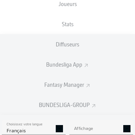
Joueurs
NATIONALITÉ
TAILLE
25.06.2007
POIDS
DEU
,
176
19 ANS
68 KG
HRV
CM
Stats
Diffuseurs
Competition
Bundesliga
Bundesliga App
Season
2026/2027
Fantasy Manager
BUNDESLIGA-GROUP
STATS DE LA SAISON
2026/2027
Choisissez votre langue
Affichage
Français