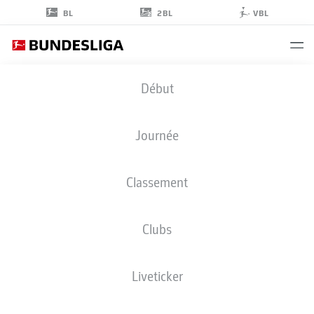
2BL
BL
VBL
PATRICE
Début
ČOVIĆ
24
Journée
Classement
MILIEU DE TERRAIN
Clubs
WERDER BREMEN
STATS DE LA SAISON 2026/2027
BUTS
COÉQUIPIERS
Liveticker