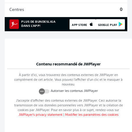
Centres
0
PLUS DE BUNDESLIGA
APP STORE
GOOGLE PLAY
DANS L'APP!
Contenu recommandé de
JWPlayer
À partir d’ici, vous trouverez des contenus externes de
JWPlayer
en
complément de cet article. Vous pouvez l’afficher d’un clic et le masquer à
nouveau.
Autoriser les contenus
JWPlayer
J’accepte d’afficher des contenus externes de
JWPlayer
. Ceci autorise la
transmission de vos données personnelles vers
JWPlayer
et la création de
cookies par
JWPlayer
. Pour en savoir plus à ce sujet, rendez-vous sur
JWPlayer
's privacy statement
|
Modifier les paramètres des cookies