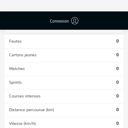
TACLES
DUELS AÉRIENS
RÉUSSIS
REMPORTÉS
0
0
Connexion
Fautes
0
Cartons jaunes
0
Matches
0
Sprints
0
Courses intenses
0
Distance parcourue (km)
0
Vitesse (km/h)
0