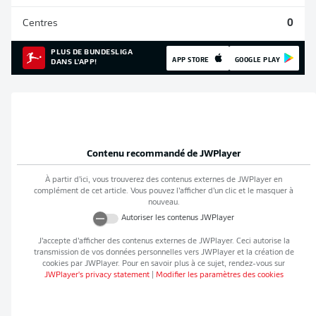
Centres
0
PLUS DE BUNDESLIGA
APP STORE
GOOGLE PLAY
DANS L'APP!
Contenu recommandé de
JWPlayer
À partir d’ici, vous trouverez des contenus externes de
JWPlayer
en
complément de cet article. Vous pouvez l’afficher d’un clic et le masquer à
nouveau.
Autoriser les contenus
JWPlayer
J’accepte d’afficher des contenus externes de
JWPlayer
. Ceci autorise la
transmission de vos données personnelles vers
JWPlayer
et la création de
cookies par
JWPlayer
. Pour en savoir plus à ce sujet, rendez-vous sur
JWPlayer
's privacy statement
|
Modifier les paramètres des cookies