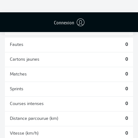
TACLES
DUELS AÉRIENS
RÉUSSIS
REMPORTÉS
0
0
Connexion
Fautes
0
Cartons jaunes
0
Matches
0
Sprints
0
Courses intenses
0
Distance parcourue (km)
0
Vitesse (km/h)
0