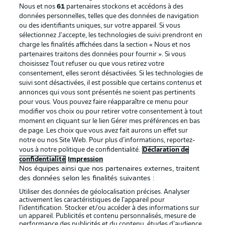
Nous et nos
61
partenaires stockons et accédons à des
données personnelles, telles que des données de navigation
ou des identifiants uniques, sur votre appareil. Si vous
sélectionnez J'accepte, les technologies de suivi prendront en
La publicité
Conditions d’utilisation des
charge les finalités affichées dans la section « Nous et nos
partenaires traitons des données pour fournir ». Si vous
services
choisissez Tout refuser ou que vous retirez votre
consentement, elles seront désactivées. Si les technologies de
Mentions Légales
Gérer mes préférences
suivi sont désactivées, il est possible que certains contenus et
Déclaration de
Diffuseurs
annonces qui vous sont présentés ne soient pas pertinents
pour vous. Vous pouvez faire réapparaître ce menu pour
confidentialité
modifier vos choix ou pour retirer votre consentement à tout
moment en cliquant sur le lien Gérer mes préférences en bas
Travaux
Contact
de page. Les choix que vous avez fait aurons un effet sur
Impression
Joueurs
notre ou nos Site Web. Pour plus d’informations, reportez-
vous à notre politique de confidentialité.
Déclaration de
confidentialité
Impression
Nos équipes ainsi que nos partenaires externes, traitent
des données selon les finalités suivantes :
Utiliser des données de géolocalisation précises. Analyser
activement les caractéristiques de l’appareil pour
l’identification. Stocker et/ou accéder à des informations sur
un appareil. Publicités et contenu personnalisés, mesure de
performance des publicités et du contenu, études d’audience