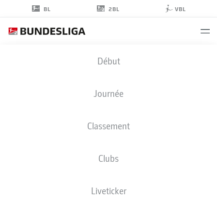
2BL
BL
VBL
IKEM
Début
UGOH
27
Journée
Classement
MILIEU DE TERRAIN
Clubs
HOLSTEIN KIEL
STATS DE LA SAISON 2026/2027
BUTS
COÉQUIPIERS
Liveticker