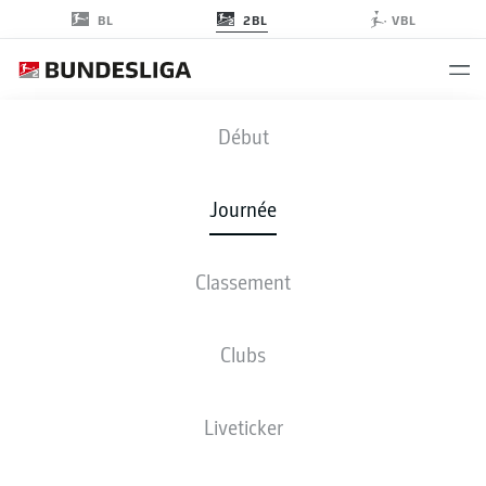
2BL
BL
VBL
OSN
-
BSC
Début
Journée
Classement
EN DIRECT
COMPOSITIONS
STATISTIQUES
CLASSEMENT
Clubs
dim., 13.09.2026
11:30 AM
Liveticker
Stadion an der Bremer Brücke