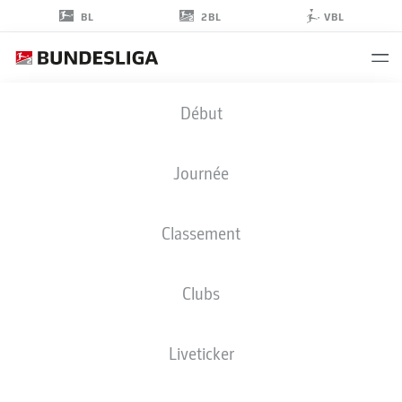
2BL
BL
VBL
KONRAD
Début
FABER
Journée
Classement
MILIEU DE TERRAIN
Clubs
VFL OSNABRÜCK
STATS DE LA SAISON 2020/2021
BUTS
Liveticker