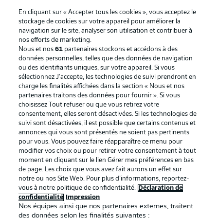
En cliquant sur « Accepter tous les cookies », vous acceptez le
stockage de cookies sur votre appareil pour améliorer la
navigation sur le site, analyser son utilisation et contribuer à
nos efforts de marketing.
Nous et nos
61
partenaires stockons et accédons à des
données personnelles, telles que des données de navigation
ou des identifiants uniques, sur votre appareil. Si vous
sélectionnez J'accepte, les technologies de suivi prendront en
La publicité
Conditions d’utilisation des
charge les finalités affichées dans la section « Nous et nos
partenaires traitons des données pour fournir ». Si vous
services
choisissez Tout refuser ou que vous retirez votre
consentement, elles seront désactivées. Si les technologies de
Mentions Légales
Gérer mes préférences
suivi sont désactivées, il est possible que certains contenus et
Déclaration de
Diffuseurs
annonces qui vous sont présentés ne soient pas pertinents
pour vous. Vous pouvez faire réapparaître ce menu pour
confidentialité
modifier vos choix ou pour retirer votre consentement à tout
moment en cliquant sur le lien Gérer mes préférences en bas
Travaux
Contact
de page. Les choix que vous avez fait aurons un effet sur
Impression
Joueurs
notre ou nos Site Web. Pour plus d’informations, reportez-
vous à notre politique de confidentialité.
Déclaration de
confidentialité
Impression
Nos équipes ainsi que nos partenaires externes, traitent
des données selon les finalités suivantes :