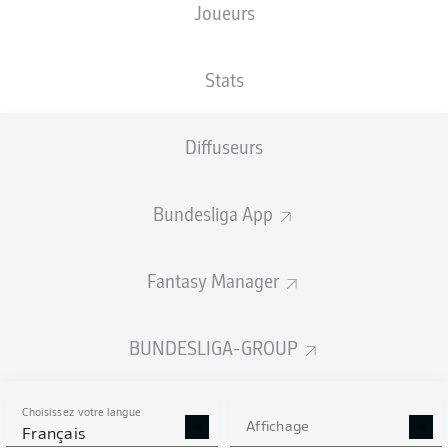
Joueurs
TAILLE
NATIONALITÉ
04.11.1997
POIDS
179
DEU
28 ANS
70 KG
CM
Stats
Diffuseurs
Competition
Bundesliga 2
Bundesliga App
Season
Fantasy Manager
BUNDESLIGA-GROUP
STATS DE LA SAISON
2020/2021
Choisissez votre langue
Affichage
Français