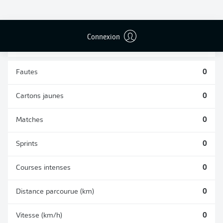
TACLES
DUELS AÉRIENS
RÉUSSIS
REMPORTÉS
0
0
Connexion
Fautes
0
Cartons jaunes
0
Matches
0
Sprints
0
Courses intenses
0
Distance parcourue (km)
0
Vitesse (km/h)
0