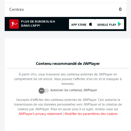
Centres
0
PLUS DE BUNDESLIGA
APP STORE
GOOGLE PLAY
DANS L'APP!
Contenu recommandé de
JWPlayer
À partir d’ici, vous trouverez des contenus externes de
JWPlayer
en
complément de cet article. Vous pouvez l’afficher d’un clic et le masquer à
nouveau.
Autoriser les contenus
JWPlayer
J’accepte d’afficher des contenus externes de
JWPlayer
. Ceci autorise la
transmission de vos données personnelles vers
JWPlayer
et la création de
cookies par
JWPlayer
. Pour en savoir plus à ce sujet, rendez-vous sur
JWPlayer
's privacy statement
|
Modifier les paramètres des cookies