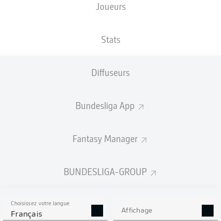
Joueurs
TAILLE
NATIONALITÉ
09.04.2005
POIDS
188
DEU
21 ANS
76 KG
CM
Stats
Diffuseurs
Competition
Bundesliga 2
Bundesliga App
Season
2025/2026
Fantasy Manager
BUNDESLIGA-GROUP
STATS DE LA SAISON
2025/2026
Choisissez votre langue
Affichage
Français