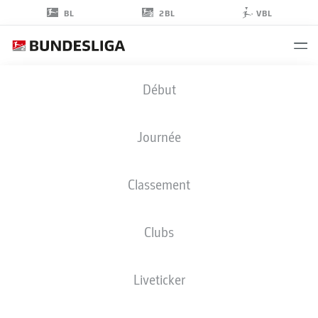
2BL
BL
VBL
LUCA
Début
RAIMUND
7
Journée
Classement
MILIEU DE TERRAIN
Clubs
FORTUNA DÜSSELDORF
STATS DE LA SAISON 2025/2026
BUTS
Liveticker