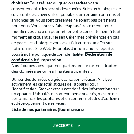
services
choisissez Tout refuser ou que vous retirez votre
consentement, elles seront désactivées. Si les technologies de
Mentions Légales
Gérer mes préférences
suivi sont désactivées, il est possible que certains contenus et
Déclaration de
Diffuseurs
annonces qui vous sont présentés ne soient pas pertinents
pour vous. Vous pouvez faire réapparaître ce menu pour
confidentialité
modifier vos choix ou pour retirer votre consentement à tout
moment en cliquant sur le lien Gérer mes préférences en bas
Travaux
Contact
de page. Les choix que vous avez fait aurons un effet sur
Impression
Joueurs
notre ou nos Site Web. Pour plus d’informations, reportez-
vous à notre politique de confidentialité.
Déclaration de
confidentialité
Impression
Nos équipes ainsi que nos partenaires externes, traitent
des données selon les finalités suivantes :
Utiliser des données de géolocalisation précises. Analyser
activement les caractéristiques de l’appareil pour
l’identification. Stocker et/ou accéder à des informations sur
un appareil. Publicités et contenu personnalisés, mesure de
performance des publicités et du contenu, études d’audience
et développement de services.
© 2026 Bundesliga-Gruppe GmbH
Liste de nos partenaires (fournisseurs)
Choisissez votre langue
J'ACCEPTE
Français