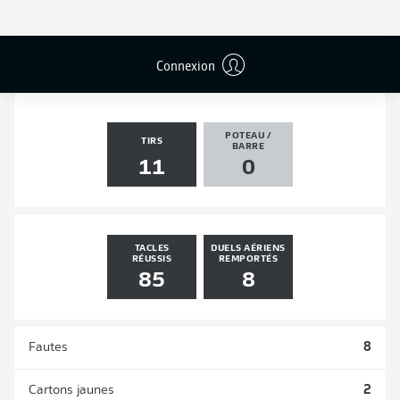
PASSES
PENALTIES
BUTS
PENALTIES
DÉCISIVES
TRANSFORMÉS
1
0
0
0
Connexion
POTEAU /
TIRS
BARRE
11
0
TACLES
DUELS AÉRIENS
RÉUSSIS
REMPORTÉS
85
8
Fautes
8
Cartons jaunes
2