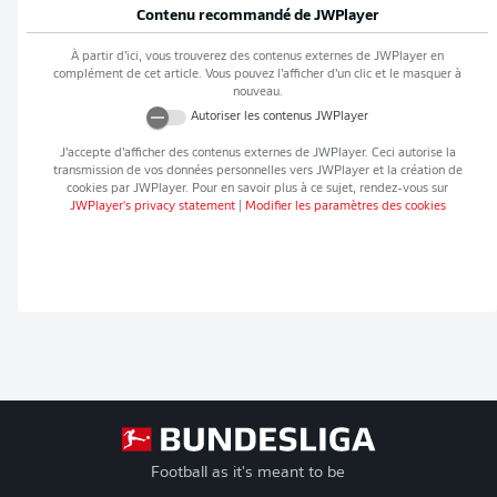
Contenu recommandé de
JWPlayer
À partir d’ici, vous trouverez des contenus externes de
JWPlayer
en
complément de cet article. Vous pouvez l’afficher d’un clic et le masquer à
nouveau.
Autoriser les contenus
JWPlayer
J’accepte d’afficher des contenus externes de
JWPlayer
. Ceci autorise la
transmission de vos données personnelles vers
JWPlayer
et la création de
cookies par
JWPlayer
. Pour en savoir plus à ce sujet, rendez-vous sur
JWPlayer
's privacy statement
|
Modifier les paramètres des cookies
Football as it's meant to be