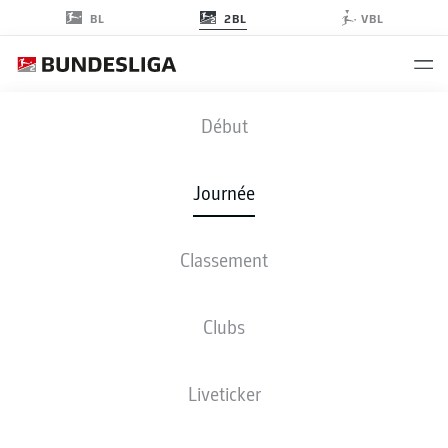
2BL
BL
VBL
OSN
-
BSC
Début
Journée
Classement
EN DIRECT
COMPOSITIONS
STATISTIQUES
CLASSEMENT
Clubs
Liveticker