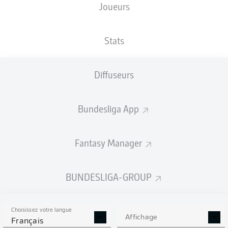
Joueurs
XBUTS
Stats
Diffuseurs
Bundesliga App
Fantasy Manager
Goals
BUNDESLIGA-GROUP
PASSES RÉUSSIES
Choisissez votre langue
0
0
Affichage
Français
Précision
0 %
0 %