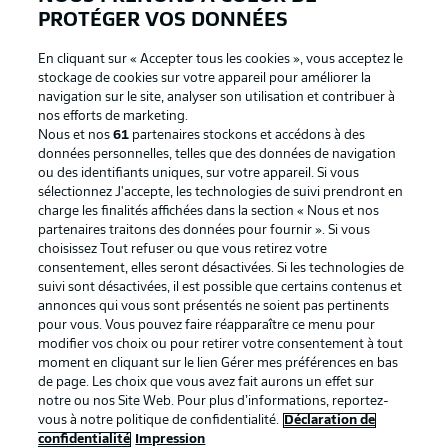
PROTÉGER VOS DONNÉES
En cliquant sur « Accepter tous les cookies », vous acceptez le
stockage de cookies sur votre appareil pour améliorer la
navigation sur le site, analyser son utilisation et contribuer à
nos efforts de marketing.
Nous et nos
61
partenaires stockons et accédons à des
données personnelles, telles que des données de navigation
ou des identifiants uniques, sur votre appareil. Si vous
sélectionnez J'accepte, les technologies de suivi prendront en
La publicité
Conditions d’utilisation des
charge les finalités affichées dans la section « Nous et nos
partenaires traitons des données pour fournir ». Si vous
services
choisissez Tout refuser ou que vous retirez votre
consentement, elles seront désactivées. Si les technologies de
Mentions Légales
Gérer mes préférences
suivi sont désactivées, il est possible que certains contenus et
Déclaration de
Diffuseurs
annonces qui vous sont présentés ne soient pas pertinents
pour vous. Vous pouvez faire réapparaître ce menu pour
confidentialité
modifier vos choix ou pour retirer votre consentement à tout
moment en cliquant sur le lien Gérer mes préférences en bas
Travaux
Contact
de page. Les choix que vous avez fait aurons un effet sur
Impression
Joueurs
notre ou nos Site Web. Pour plus d’informations, reportez-
vous à notre politique de confidentialité.
Déclaration de
confidentialité
Impression