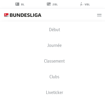
2BL
BL
VBL
ADRIAN
Début
BECK
21
Journée
Classement
MILIEU DE TERRAIN
Clubs
HEIDENHEIM
STATS DE LA SAISON 2025/2026
BUTS
Liveticker