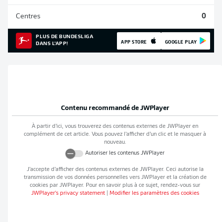
Centres
0
PLUS DE BUNDESLIGA
APP STORE
GOOGLE PLAY
DANS L'APP!
Contenu recommandé de
JWPlayer
À partir d’ici, vous trouverez des contenus externes de
JWPlayer
en
complément de cet article. Vous pouvez l’afficher d’un clic et le masquer à
nouveau.
Autoriser les contenus
JWPlayer
J’accepte d’afficher des contenus externes de
JWPlayer
. Ceci autorise la
transmission de vos données personnelles vers
JWPlayer
et la création de
cookies par
JWPlayer
. Pour en savoir plus à ce sujet, rendez-vous sur
JWPlayer
's privacy statement
|
Modifier les paramètres des cookies