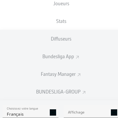
Joueurs
TAILLE
NATIONALITÉ
09.06.1997
POIDS
185
DEU
29 ANS
80 KG
CM
Stats
Diffuseurs
Competition
Bundesliga 2
Bundesliga App
Season
Fantasy Manager
BUNDESLIGA-GROUP
STATS DE LA SAISON
2025/2026
Choisissez votre langue
Affichage
Français