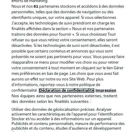
efforts de marketing.
Nous et nos
61
partenaires stockons et accédons à des données
Mentions Légales
Gérer mes préférences
personnelles, telles que des données de navigation ou des
Déclaration de
Diffuseurs
identifiants uniques, sur votre appareil. Si vous sélectionnez
J'accepte, les technologies de suivi prendront en charge les
confidentialité
finalités affichées dans la section « Nous et nos partenaires
traitons des données pour fournir ». Si vous choisissez Tout
Travaux
Contact
refuser ou que vous retirez votre consentement, elles seront
Impression
Joueurs
désactivées. Si les technologies de suivi sont désactivées, il est
possible que certains contenus et annonces qui vous sont
présentés ne soient pas pertinents pour vous. Vous pouvez faire
réapparaître ce menu pour modifier vos choix ou pour retirer
votre consentement à tout moment en cliquant sur le lien Gérer
mes préférences en bas de page. Les choix que vous avez fait
aurons un effet sur notre ou nos Site Web. Pour plus
d’informations, reportez-vous à notre politique de
confidentialité.
Déclaration de confidentialité
Impression
Nos équipes ainsi que nos partenaires externes, traitent
des données selon les finalités suivantes :
© 2026 Bundesliga-Gruppe GmbH
Utiliser des données de géolocalisation précises. Analyser
activement les caractéristiques de l’appareil pour l’identification.
Choisissez votre langue
Stocker et/ou accéder à des informations sur un appareil.
Publicités et contenu personnalisés, mesure de performance des
Français
publicités et du contenu, études d’audience et développement