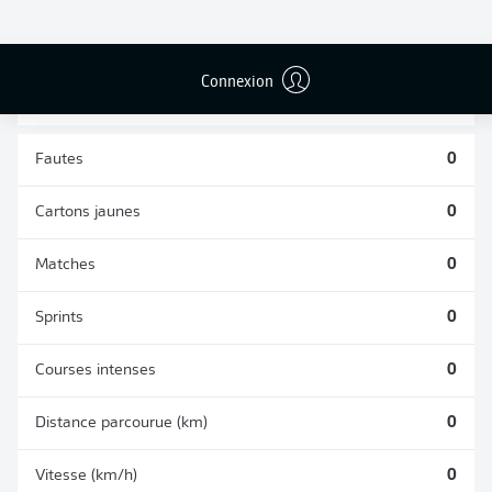
TACLES
DUELS AÉRIENS
RÉUSSIS
REMPORTÉS
0
0
Connexion
Fautes
0
Cartons jaunes
0
Matches
0
Sprints
0
Courses intenses
0
Distance parcourue (km)
0
Vitesse (km/h)
0