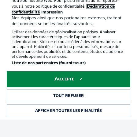
notre ou nos Site Web. Pour plus d’informations, reportez-
vous à notre politique de confidentialité.
Déclaration de
confidentialité
Impression
Proposé par
Nos équipes ainsi que nos partenaires externes, traitent
des données selon les finalités suivantes :
Utiliser des données de géolocalisation précises. Analyser
activement les caractéristiques de l’appareil pour
l’identification. Stocker et/ou accéder à des informations sur
un appareil. Publicités et contenu personnalisés, mesure de
performance des publicités et du contenu, études d’audience
et développement de services.
Liste de nos partenaires (fournisseurs)
J'ACCEPTE
La publicité
Conditions d’utilisation des
services
TOUT REFUSER
Mentions Légales
Gérer mes préférences
AFFICHER TOUTES LES FINALITÉS
BILLETS
Déclaration de
Diffuseurs
confidentialité
Travaux
Contact