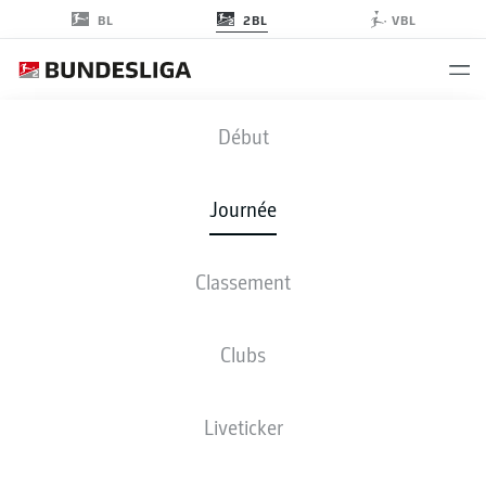
2BL
BL
VBL
WOB
-
FCK
Début
Journée
Classement
EN DIRECT
COMPOSITIONS
STATISTIQUES
CLASSEMENT
Clubs
Liveticker
Revenez plus tard