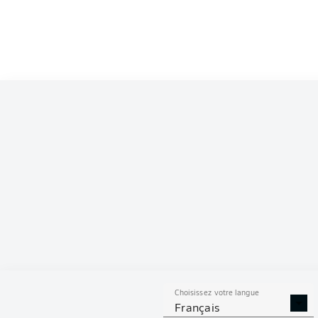
Competition
Bundesliga 2
Season
S
Choisissez votre langue
TACLES
DUELS A
Français
RÉUSSIS
REMPO