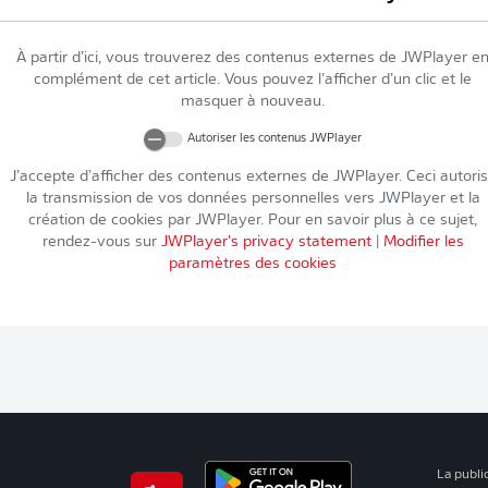
À partir d’ici, vous trouverez des contenus externes de
JWPlayer
e
complément de cet article. Vous pouvez l’afficher d’un clic et le
masquer à nouveau.
Autoriser les contenus
JWPlayer
J’accepte d’afficher des contenus externes de
JWPlayer
. Ceci autori
la transmission de vos données personnelles vers
JWPlayer
et la
création de cookies par
JWPlayer
. Pour en savoir plus à ce sujet,
rendez-vous sur
JWPlayer
's privacy statement
|
Modifier les
paramètres des cookies
La publi