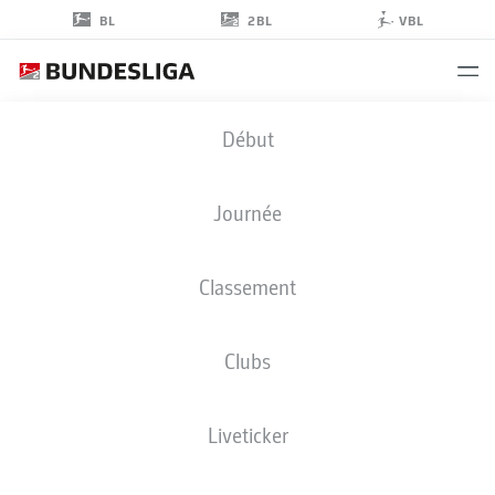
2BL
BL
VBL
NAATAN
Début
SKYTTÄ
15
Journée
Classement
MILIEU DE TERRAIN
Clubs
KAISERSLAUTERN
STATS DE LA SAISON 2026/2027
BUTS
COÉQUIPIERS
Liveticker