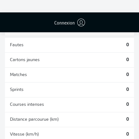
TACLES
DUELS AÉRIENS
RÉUSSIS
REMPORTÉS
0
0
Connexion
Fautes
0
Cartons jaunes
0
Matches
0
Sprints
0
Courses intenses
0
Distance parcourue (km)
0
Vitesse (km/h)
0