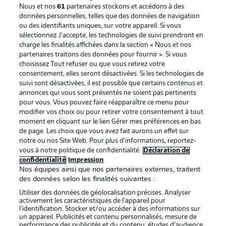
Nous et nos
61
partenaires stockons et accédons à des
données personnelles, telles que des données de navigation
ou des identifiants uniques, sur votre appareil. Si vous
sélectionnez J'accepte, les technologies de suivi prendront en
La publicité
Conditions d’utilisation des
charge les finalités affichées dans la section « Nous et nos
partenaires traitons des données pour fournir ». Si vous
services
choisissez Tout refuser ou que vous retirez votre
consentement, elles seront désactivées. Si les technologies de
Mentions Légales
Gérer mes préférences
suivi sont désactivées, il est possible que certains contenus et
Déclaration de
Diffuseurs
annonces qui vous sont présentés ne soient pas pertinents
pour vous. Vous pouvez faire réapparaître ce menu pour
confidentialité
modifier vos choix ou pour retirer votre consentement à tout
moment en cliquant sur le lien Gérer mes préférences en bas
Travaux
Contact
de page. Les choix que vous avez fait aurons un effet sur
Impression
Joueurs
notre ou nos Site Web. Pour plus d’informations, reportez-
vous à notre politique de confidentialité.
Déclaration de
confidentialité
Impression
Nos équipes ainsi que nos partenaires externes, traitent
des données selon les finalités suivantes :
Utiliser des données de géolocalisation précises. Analyser
activement les caractéristiques de l’appareil pour
l’identification. Stocker et/ou accéder à des informations sur
un appareil. Publicités et contenu personnalisés, mesure de
performance des publicités et du contenu, études d’audience