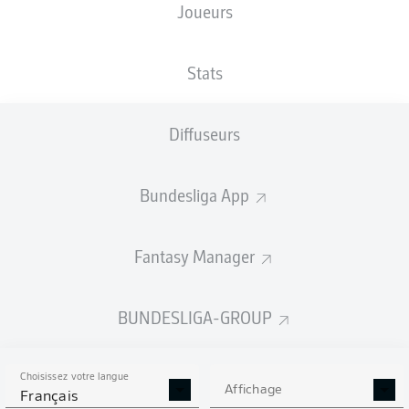
Joueurs
TAILLE
NATIONALITÉ
07.05.2002
POIDS
174
FIN
24 ANS
69 KG
CM
Stats
Diffuseurs
Competition
Bundesliga 2
Bundesliga App
Season
2026/2027
Fantasy Manager
BUNDESLIGA-GROUP
STATS DE LA SAISON
2026/2027
Choisissez votre langue
Affichage
Français