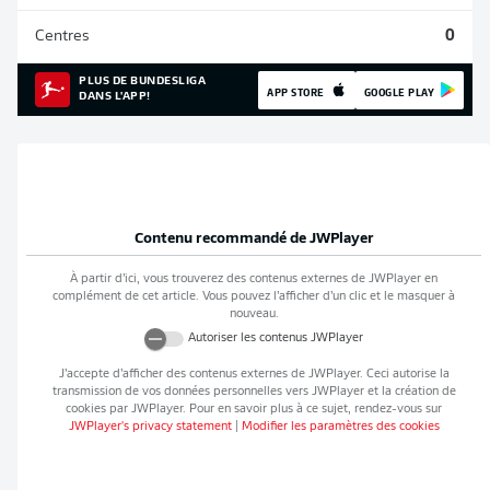
Centres
0
PLUS DE BUNDESLIGA
APP STORE
GOOGLE PLAY
DANS L'APP!
Contenu recommandé de
JWPlayer
À partir d’ici, vous trouverez des contenus externes de
JWPlayer
en
complément de cet article. Vous pouvez l’afficher d’un clic et le masquer à
nouveau.
Autoriser les contenus
JWPlayer
J’accepte d’afficher des contenus externes de
JWPlayer
. Ceci autorise la
transmission de vos données personnelles vers
JWPlayer
et la création de
cookies par
JWPlayer
. Pour en savoir plus à ce sujet, rendez-vous sur
JWPlayer
's privacy statement
|
Modifier les paramètres des cookies