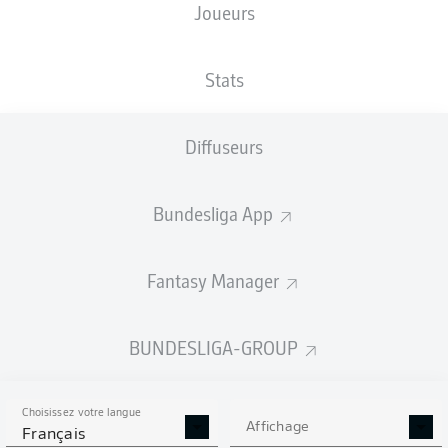
Joueurs
TAILLE
NATIONALITÉ
28.05.1997
POIDS
190
DNK
29 ANS
81 KG
CM
Stats
Diffuseurs
Competition
Bundesliga 2
Bundesliga App
Season
Fantasy Manager
BUNDESLIGA-GROUP
STATS DE LA SAISON
2024/2025
Choisissez votre langue
Affichage
Français