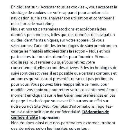
En cliquant sur « Accepter tous les cookies », vous acceptez le
stockage de cookies sur votre appareil pour améliorer la
navigation sur le site, analyser son utilisation et contribuer à
nos efforts de marketing.
Nous et nos
61
partenaires stockons et accédons à des
données personnelles, telles que des données de navigation
ou des identifiants uniques, sur votre appareil. Si vous
sélectionnez J'accepte, les technologies de suivi prendront en
La publicité
Conditions d’utilisation des
charge les finalités affichées dans la section « Nous et nos
partenaires traitons des données pour fournir ». Si vous
services
choisissez Tout refuser ou que vous retirez votre
consentement, elles seront désactivées. Si les technologies de
Mentions Légales
Gérer mes préférences
suivi sont désactivées, il est possible que certains contenus et
Déclaration de
Diffuseurs
annonces qui vous sont présentés ne soient pas pertinents
pour vous. Vous pouvez faire réapparaître ce menu pour
confidentialité
modifier vos choix ou pour retirer votre consentement à tout
moment en cliquant sur le lien Gérer mes préférences en bas
Travaux
Contact
de page. Les choix que vous avez fait aurons un effet sur
Impression
Joueurs
notre ou nos Site Web. Pour plus d’informations, reportez-
vous à notre politique de confidentialité.
Déclaration de
confidentialité
Impression
Nos équipes ainsi que nos partenaires externes, traitent
des données selon les finalités suivantes :