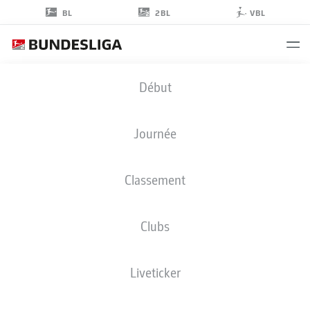
2BL
BL
VBL
JACOB
Début
RASMUSSEN
Journée
Classement
DÉFENSEUR
Clubs
KAISERSLAUTERN
STATS DE LA SAISON 2024/2025
BUTS
Liveticker