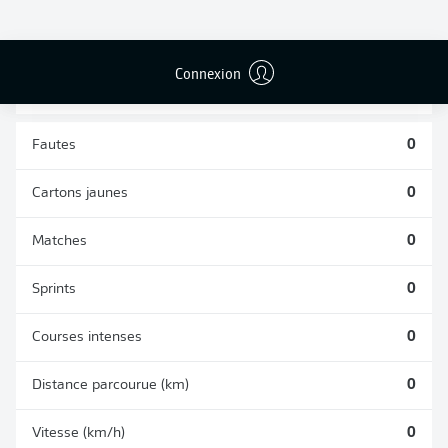
TACLES
DUELS AÉRIENS
RÉUSSIS
REMPORTÉS
0
0
Connexion
Fautes
0
Cartons jaunes
0
Matches
0
Sprints
0
Courses intenses
0
Distance parcourue (km)
0
Vitesse (km/h)
0