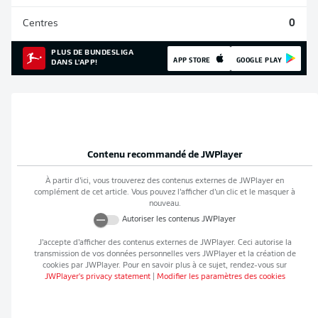
Centres
0
PLUS DE BUNDESLIGA
APP STORE
GOOGLE PLAY
DANS L'APP!
Contenu recommandé de
JWPlayer
À partir d’ici, vous trouverez des contenus externes de
JWPlayer
en
complément de cet article. Vous pouvez l’afficher d’un clic et le masquer à
nouveau.
Autoriser les contenus
JWPlayer
J’accepte d’afficher des contenus externes de
JWPlayer
. Ceci autorise la
transmission de vos données personnelles vers
JWPlayer
et la création de
cookies par
JWPlayer
. Pour en savoir plus à ce sujet, rendez-vous sur
JWPlayer
's privacy statement
|
Modifier les paramètres des cookies