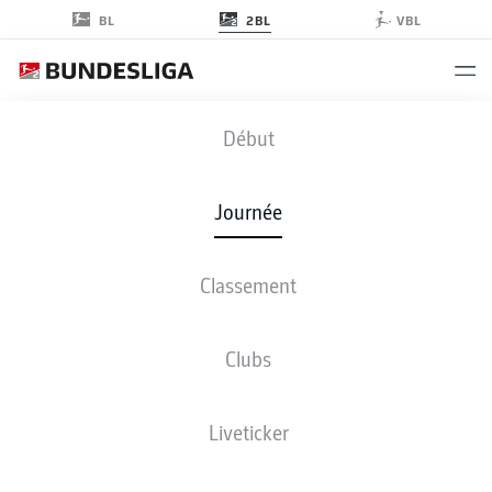
2BL
BL
VBL
FCM
-
SVD
Début
FCM
SVD
0
1
Journée
Classement
EN DIRECT
COMPOSITIONS
STATISTIQUES
CLASSEMENT
Clubs
3-4-1-2
4-4-2
Liveticker
LES ONZE DE DÉPART
MAGDEBURG