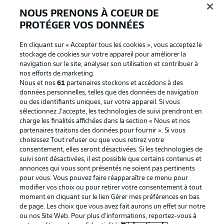
NOUS PRENONS À COEUR DE
PROTÉGER VOS DONNÉES
En cliquant sur « Accepter tous les cookies », vous acceptez le
stockage de cookies sur votre appareil pour améliorer la
navigation sur le site, analyser son utilisation et contribuer à
nos efforts de marketing.
Nous et nos
61
partenaires stockons et accédons à des
données personnelles, telles que des données de navigation
ou des identifiants uniques, sur votre appareil. Si vous
La publicité
Conditions d’utilisation des
sélectionnez J'accepte, les technologies de suivi prendront en
charge les finalités affichées dans la section « Nous et nos
services
partenaires traitons des données pour fournir ». Si vous
Mentions Légales
Gérer mes préférences
choisissez Tout refuser ou que vous retirez votre
consentement, elles seront désactivées. Si les technologies de
Déclaration de
Diffuseurs
suivi sont désactivées, il est possible que certains contenus et
annonces qui vous sont présentés ne soient pas pertinents
confidentialité
pour vous. Vous pouvez faire réapparaître ce menu pour
Travaux
Contact
modifier vos choix ou pour retirer votre consentement à tout
moment en cliquant sur le lien Gérer mes préférences en bas
Impression
Joueurs
de page. Les choix que vous avez fait aurons un effet sur notre
ou nos Site Web. Pour plus d’informations, reportez-vous à