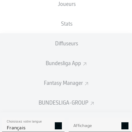
Joueurs
Baris Atik
Jason Ceka
Stats
Moritz-Broni Kwarteng
Diffuseurs
Bundesliga App
Herbert Bockhorn
Connor Krempicki
Andreas Müller
Mo El Hankouri
Fantasy Manager
Silas Gnaka
Daniel Elfadli
Cristiano Piccini
BUNDESLIGA-GROUP
Choisissez votre langue
Dominik Reimann
Affichage
Français