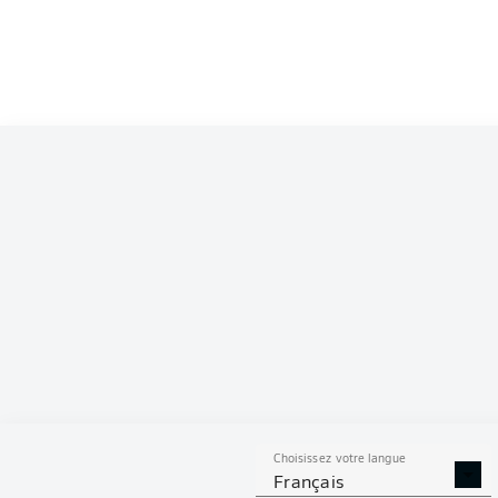
Competition
Bundesliga 2
Season
S
Choisissez votre langue
TACLES
DUELS A
Français
RÉUSSIS
REMPO