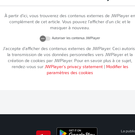
À partir d’ici, vous trouverez des contenus externes de
JWPlayer
e
complément de cet article. Vous pouvez l’afficher d’un clic et le
masquer à nouveau.
Autoriser les contenus
JWPlayer
J’accepte d’afficher des contenus externes de
JWPlayer
. Ceci autori
la transmission de vos données personnelles vers
JWPlayer
et la
création de cookies par
JWPlayer
. Pour en savoir plus à ce sujet,
rendez-vous sur
JWPlayer
's privacy statement
|
Modifier les
paramètres des cookies
La publi