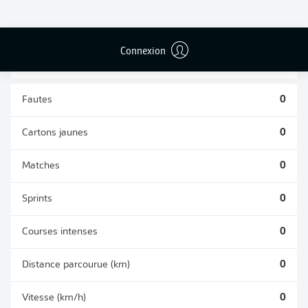
TACLES
DUELS AÉRIENS
RÉUSSIS
REMPORTÉS
0
0
Connexion
Fautes
0
Cartons jaunes
0
Matches
0
Sprints
0
Courses intenses
0
Distance parcourue (km)
0
Vitesse (km/h)
0