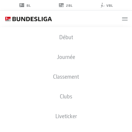
2BL
BL
VBL
CONNOR
Début
KREMPICKI
13
Journée
Classement
MILIEU DE TERRAIN
Clubs
MAGDEBURG
STATS DE LA SAISON 2026/2027
BUTS
COÉQUIPIERS
Liveticker