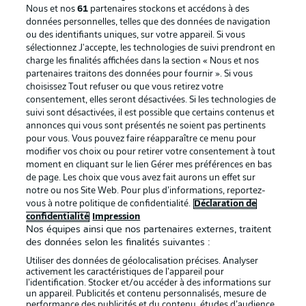
Nous et nos
61
partenaires stockons et accédons à des
données personnelles, telles que des données de navigation
ou des identifiants uniques, sur votre appareil. Si vous
sélectionnez J'accepte, les technologies de suivi prendront en
La publicité
Conditions d’utilisation des
charge les finalités affichées dans la section « Nous et nos
partenaires traitons des données pour fournir ». Si vous
services
choisissez Tout refuser ou que vous retirez votre
consentement, elles seront désactivées. Si les technologies de
Mentions Légales
Gérer mes préférences
suivi sont désactivées, il est possible que certains contenus et
Déclaration de
Diffuseurs
annonces qui vous sont présentés ne soient pas pertinents
pour vous. Vous pouvez faire réapparaître ce menu pour
confidentialité
modifier vos choix ou pour retirer votre consentement à tout
moment en cliquant sur le lien Gérer mes préférences en bas
Travaux
Contact
de page. Les choix que vous avez fait aurons un effet sur
Impression
Joueurs
notre ou nos Site Web. Pour plus d’informations, reportez-
vous à notre politique de confidentialité.
Déclaration de
confidentialité
Impression
Nos équipes ainsi que nos partenaires externes, traitent
des données selon les finalités suivantes :
Utiliser des données de géolocalisation précises. Analyser
activement les caractéristiques de l’appareil pour
l’identification. Stocker et/ou accéder à des informations sur
un appareil. Publicités et contenu personnalisés, mesure de
performance des publicités et du contenu, études d’audience