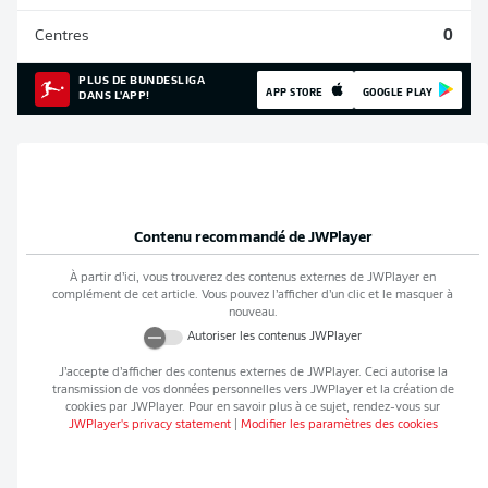
Centres
0
PLUS DE BUNDESLIGA
APP STORE
GOOGLE PLAY
DANS L'APP!
Contenu recommandé de
JWPlayer
À partir d’ici, vous trouverez des contenus externes de
JWPlayer
en
complément de cet article. Vous pouvez l’afficher d’un clic et le masquer à
nouveau.
Autoriser les contenus
JWPlayer
J’accepte d’afficher des contenus externes de
JWPlayer
. Ceci autorise la
transmission de vos données personnelles vers
JWPlayer
et la création de
cookies par
JWPlayer
. Pour en savoir plus à ce sujet, rendez-vous sur
JWPlayer
's privacy statement
|
Modifier les paramètres des cookies