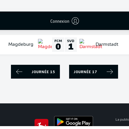
SGF
HSV
1
0
Greuther Fürth
Hamburg
Connexion
FCM
SVD
0
1
Magdeburg
Darmstadt
JOURNÉE 15
JOURNÉE 17
La publi