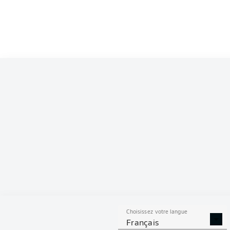
MERCREDI
SSV J
F.
Choisissez votre langue
Français