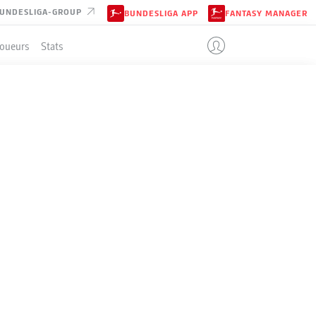
UNDESLIGA-GROUP
BUNDESLIGA APP
FANTASY MANAGER
Joueurs
Stats
Tous les clubs
08-nov.-2022
Liveticker