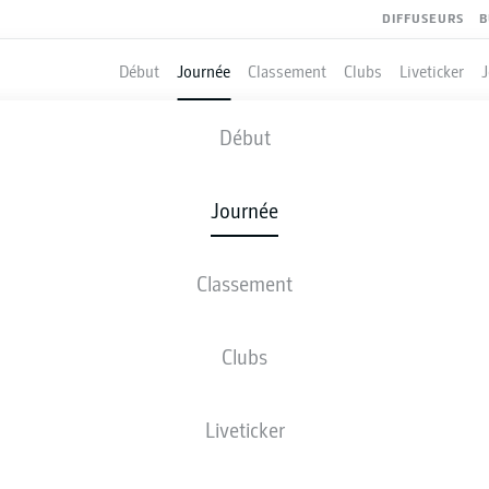
DIFFUSEURS
B
Début
Journée
Classement
Clubs
Liveticker
Début
JOURNÉE 16
Journée
SAISON 2022-2023
Journée 16
Classement
Clubs
FCK
KSC
2
0
Kaiserslautern
Karlsruhe
Liveticker
H96
F95