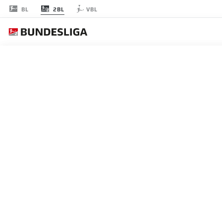
2BL
BL
VBL
2022-2023
MARDI