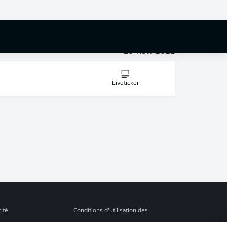
Liveticker
10-nov.-2022
Liveticker
cité
Conditions d’utilisation des