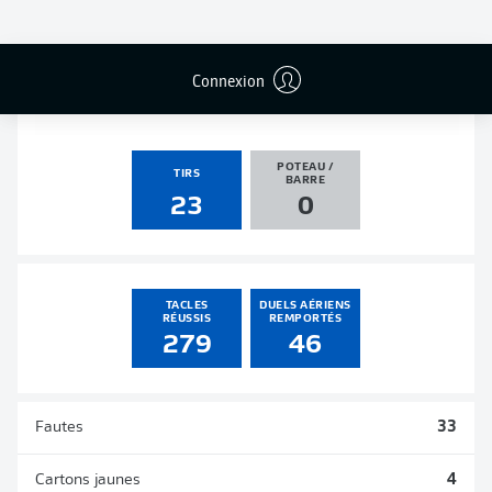
PASSES
PENALTIES
BUTS
PENALTIES
DÉCISIVES
TRANSFORMÉS
1
2
0
0
Connexion
POTEAU /
TIRS
BARRE
23
0
TACLES
DUELS AÉRIENS
RÉUSSIS
REMPORTÉS
279
46
Fautes
33
Cartons jaunes
4