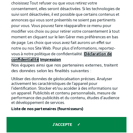
services
choisissez Tout refuser ou que vous retirez votre
consentement, elles seront désactivées. Si les technologies de
Mentions Légales
Gérer mes préférences
suivi sont désactivées, il est possible que certains contenus et
Déclaration de
Diffuseurs
annonces qui vous sont présentés ne soient pas pertinents
pour vous. Vous pouvez faire réapparaître ce menu pour
confidentialité
modifier vos choix ou pour retirer votre consentement à tout
moment en cliquant sur le lien Gérer mes préférences en bas
Travaux
Contact
de page. Les choix que vous avez fait aurons un effet sur
Impression
Joueurs
notre ou nos Site Web. Pour plus d’informations, reportez-
vous à notre politique de confidentialité.
Déclaration de
confidentialité
Impression
Nos équipes ainsi que nos partenaires externes, traitent
des données selon les finalités suivantes :
Utiliser des données de géolocalisation précises. Analyser
activement les caractéristiques de l’appareil pour
l’identification. Stocker et/ou accéder à des informations sur
un appareil. Publicités et contenu personnalisés, mesure de
performance des publicités et du contenu, études d’audience
et développement de services.
© 2026 Bundesliga-Gruppe GmbH
Liste de nos partenaires (fournisseurs)
Choisissez votre langue
J'ACCEPTE
Français