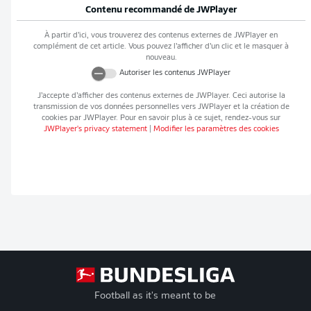
Contenu recommandé de
JWPlayer
À partir d’ici, vous trouverez des contenus externes de
JWPlayer
en
complément de cet article. Vous pouvez l’afficher d’un clic et le masquer à
nouveau.
Autoriser les contenus
JWPlayer
J’accepte d’afficher des contenus externes de
JWPlayer
. Ceci autorise la
transmission de vos données personnelles vers
JWPlayer
et la création de
cookies par
JWPlayer
. Pour en savoir plus à ce sujet, rendez-vous sur
JWPlayer
's privacy statement
|
Modifier les paramètres des cookies
Football as it's meant to be