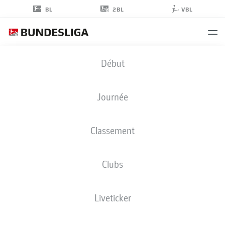
2BL
BL
VBL
HERBERT
Début
BOCKHORN
11
Journée
Classement
DÉFENSEUR
Clubs
MAGDEBURG
STATS DE LA SAISON 2022/2023
BUTS
Liveticker