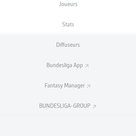
Joueurs
A. Arslan
21'
Holstein-Stadion
Stats
F. Willenborg
Diffuseurs
Publicité
Bundesliga App
Fantasy Manager
BUNDESLIGA-GROUP