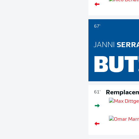
67'
JANNI
SERR
BUT
Remplace
61'