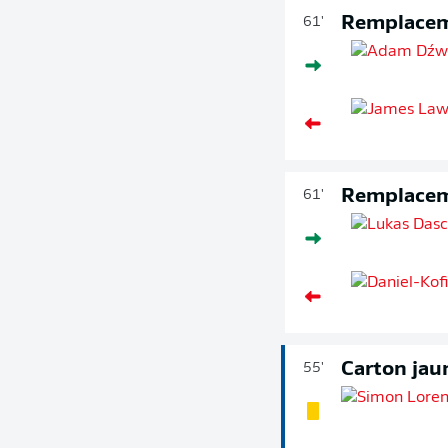
Remplace
61'
Remplace
61'
Carton jau
55'