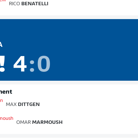
RICO
BENATELLI
A
!
4
:
0
ment
MAX
DITTGEN
OMAR
MARMOUSH