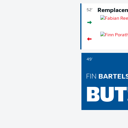
Remplace
52'
49'
FIN
BARTEL
BUT