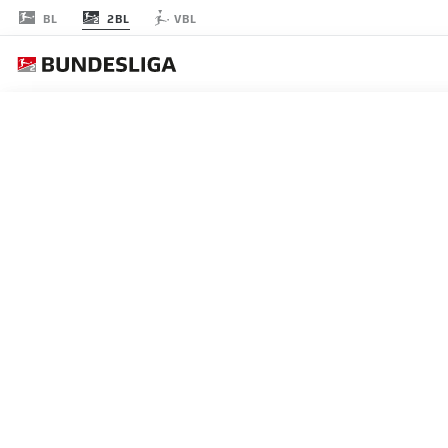
2BL
BL
VBL
JOURNÉE 32
EN