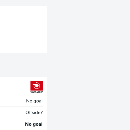
No goal
Offside?
No goal