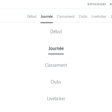
DIFFUSEURS
B
Début
Journée
Classement
Clubs
Liveticker
HOLSTEIN KIEL
-
ST. PAULI
Début
KSV
STP
4
0
Journée
Classement
 DIRECT
COMPOSITIONS
STATISTIQUES
CLASSEM
Clubs
J. Serra
67'
Liveticker
F. Bartels
49'
F. Bartels
24'