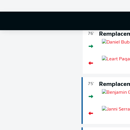
Remplace
76'
Remplace
75'