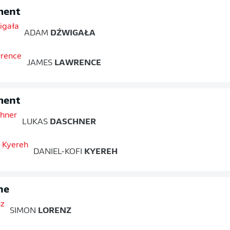
ment
ADAM
DŹWIGAŁA
JAMES
LAWRENCE
ment
LUKAS
DASCHNER
DANIEL-KOFI
KYEREH
ne
SIMON
LORENZ