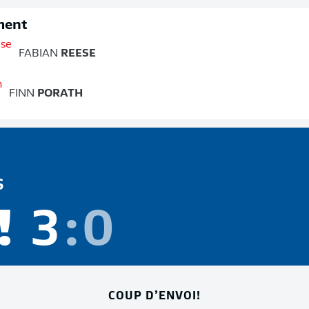
ment
FABIAN
REESE
FINN
PORATH
S
!
3
:
0
COUP D’ENVOI!