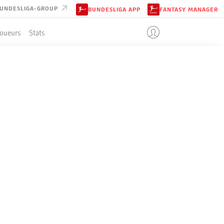
UNDESLIGA-GROUP
BUNDESLIGA APP
FANTASY MANAGER
Joueurs
Stats
ENT