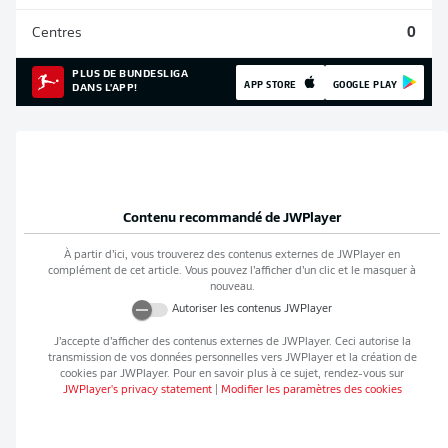
Centres
0
PLUS DE BUNDESLIGA
APP STORE
GOOGLE PLAY
DANS L'APP!
Contenu recommandé de
JWPlayer
À partir d’ici, vous trouverez des contenus externes de
JWPlayer
en
complément de cet article. Vous pouvez l’afficher d’un clic et le masquer à
nouveau.
Autoriser les contenus
JWPlayer
J’accepte d’afficher des contenus externes de
JWPlayer
. Ceci autorise la
transmission de vos données personnelles vers
JWPlayer
et la création de
cookies par
JWPlayer
. Pour en savoir plus à ce sujet, rendez-vous sur
JWPlayer
's privacy statement
|
Modifier les paramètres des cookies