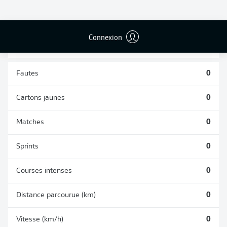
TACLES
DUELS AÉRIENS
RÉUSSIS
REMPORTÉS
0
0
Connexion
Fautes
0
Cartons jaunes
0
Matches
0
Sprints
0
Courses intenses
0
Distance parcourue (km)
0
Vitesse (km/h)
0