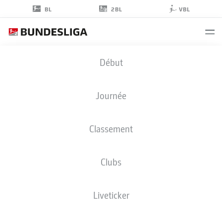
2BL
BL
VBL
LEART
Début
PAQARADA
32
Journée
Classement
DÉFENSEUR
Clubs
HEIDENHEIM
STATS DE LA SAISON 2025/2026
BUTS
Liveticker