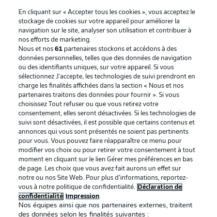
En cliquant sur « Accepter tous les cookies », vous acceptez le
stockage de cookies sur votre appareil pour améliorer la
navigation sur le site, analyser son utilisation et contribuer à
nos efforts de marketing.
Nous et nos
61
partenaires stockons et accédons à des
données personnelles, telles que des données de navigation
ou des identifiants uniques, sur votre appareil. Si vous
sélectionnez J'accepte, les technologies de suivi prendront en
La publicité
Conditions d’utilisation des
charge les finalités affichées dans la section « Nous et nos
partenaires traitons des données pour fournir ». Si vous
services
choisissez Tout refuser ou que vous retirez votre
consentement, elles seront désactivées. Si les technologies de
Mentions Légales
Gérer mes préférences
suivi sont désactivées, il est possible que certains contenus et
Déclaration de
Diffuseurs
annonces qui vous sont présentés ne soient pas pertinents
pour vous. Vous pouvez faire réapparaître ce menu pour
confidentialité
modifier vos choix ou pour retirer votre consentement à tout
moment en cliquant sur le lien Gérer mes préférences en bas
Travaux
Contact
de page. Les choix que vous avez fait aurons un effet sur
Impression
Joueurs
notre ou nos Site Web. Pour plus d’informations, reportez-
vous à notre politique de confidentialité.
Déclaration de
confidentialité
Impression
Nos équipes ainsi que nos partenaires externes, traitent
des données selon les finalités suivantes :