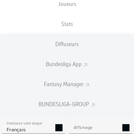
Joueurs
NATIONALITÉ
TAILLE
08.10.1994
POIDS
XKX
, DEU
,
184
31 ANS
76 KG
ALB
CM
Stats
Diffuseurs
Competition
Bundesliga 2
Bundesliga App
Season
Fantasy Manager
BUNDESLIGA-GROUP
STATS DE LA SAISON
2025/2026
Choisissez votre langue
Affichage
Français