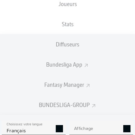
Joueurs
TAILLE
NATIONALITÉ
15.04.1996
POIDS
180
DEU
30 ANS
74 KG
CM
Stats
Diffuseurs
Competition
Bundesliga
Bundesliga App
Season
2020/2021
Fantasy Manager
BUNDESLIGA-GROUP
STATS DE LA SAISON
2020/2021
Choisissez votre langue
Affichage
Français