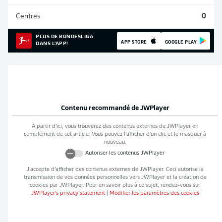
Centres
0
PLUS DE BUNDESLIGA
APP STORE
GOOGLE PLAY
DANS L'APP!
Contenu recommandé de
JWPlayer
À partir d’ici, vous trouverez des contenus externes de
JWPlayer
en
complément de cet article. Vous pouvez l’afficher d’un clic et le masquer à
nouveau.
Autoriser les contenus
JWPlayer
J’accepte d’afficher des contenus externes de
JWPlayer
. Ceci autorise la
transmission de vos données personnelles vers
JWPlayer
et la création de
cookies par
JWPlayer
. Pour en savoir plus à ce sujet, rendez-vous sur
JWPlayer
's privacy statement
|
Modifier les paramètres des cookies