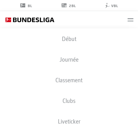
2BL
BL
VBL
JOSHUA
Début
MEES
8
Journée
Classement
MILIEU DE TERRAIN
Clubs
UNION BERLIN
STATS DE LA SAISON 2020/2021
BUTS
Liveticker