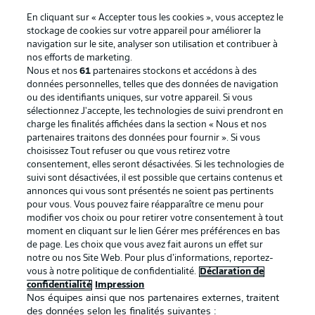
En cliquant sur « Accepter tous les cookies », vous acceptez le
stockage de cookies sur votre appareil pour améliorer la
navigation sur le site, analyser son utilisation et contribuer à
nos efforts de marketing.
Nous et nos
61
partenaires stockons et accédons à des
données personnelles, telles que des données de navigation
ou des identifiants uniques, sur votre appareil. Si vous
sélectionnez J'accepte, les technologies de suivi prendront en
La publicité
Conditions d’utilisation des
charge les finalités affichées dans la section « Nous et nos
partenaires traitons des données pour fournir ». Si vous
services
choisissez Tout refuser ou que vous retirez votre
consentement, elles seront désactivées. Si les technologies de
Mentions Légales
Gérer mes préférences
suivi sont désactivées, il est possible que certains contenus et
Déclaration de
Diffuseurs
annonces qui vous sont présentés ne soient pas pertinents
pour vous. Vous pouvez faire réapparaître ce menu pour
confidentialité
modifier vos choix ou pour retirer votre consentement à tout
moment en cliquant sur le lien Gérer mes préférences en bas
Travaux
Contact
de page. Les choix que vous avez fait aurons un effet sur
Impression
Joueurs
notre ou nos Site Web. Pour plus d’informations, reportez-
vous à notre politique de confidentialité.
Déclaration de
confidentialité
Impression
Nos équipes ainsi que nos partenaires externes, traitent
des données selon les finalités suivantes :