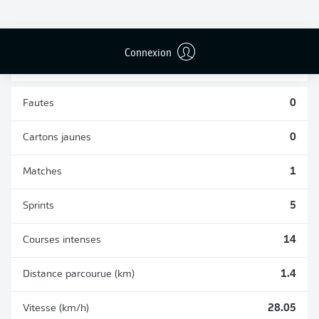
TACLES
DUELS AÉRIENS
RÉUSSIS
REMPORTÉS
2
2
Connexion
Fautes
0
Cartons jaunes
0
Matches
1
Sprints
5
Courses intenses
14
Distance parcourue (km)
1.4
Vitesse (km/h)
28.05