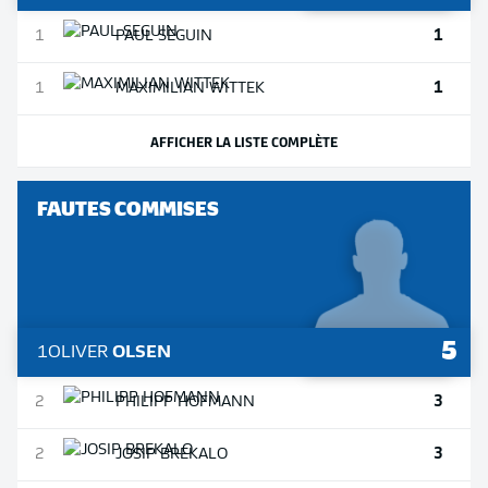
1
1
PAUL
SEGUIN
1
1
MAXIMILIAN
WITTEK
AFFICHER LA LISTE COMPLÈTE
FAUTES COMMISES
5
1
OLIVER
OLSEN
3
2
PHILIPP
HOFMANN
3
2
JOSIP
BREKALO