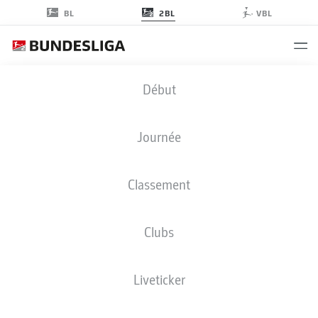
2BL
BL
VBL
2. BUNDESLIGA STATISTIQUES
Début
2026-2027
Journée
JOUEURS
APERÇU
CLUBS
Classement
Saison
Clubs
Liveticker