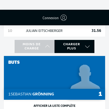
31.98
8
MAXIMILIAN
WITTEK
Connexion
31.81
9
ALESSANDRO
CRIMALDI
31.56
10
JULIAN
EITSCHBERGER
MOINS DE
CHARGER
CHARGE
PLUS
BUTS
1
1
SEBASTIAN
GRÖNNING
AFFICHER LA LISTE COMPLÈTE