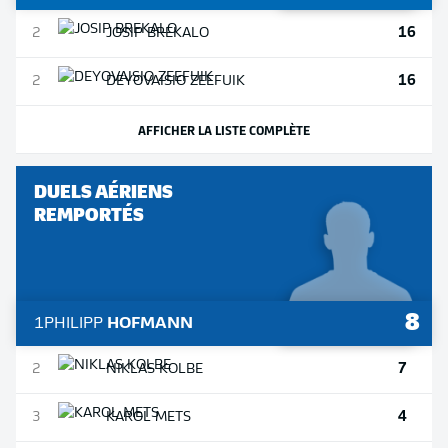
16
2
JOSIP
BREKALO
16
2
DEYOVAISIO
ZEEFUIK
AFFICHER LA LISTE COMPLÈTE
DUELS AÉRIENS
REMPORTÉS
8
1
PHILIPP
HOFMANN
7
2
NIKLAS
KOLBE
4
3
KAROL
METS