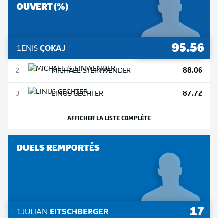
OUVERT (%)
95.56
1
ENIS
ÇOKAJ
88.06
2
MICHAEL
STEINWENDER
87.72
3
LINUS
GECHTER
AFFICHER LA LISTE COMPLÈTE
DUELS REMPORTÉS
17
1
JULIAN
EITSCHBERGER