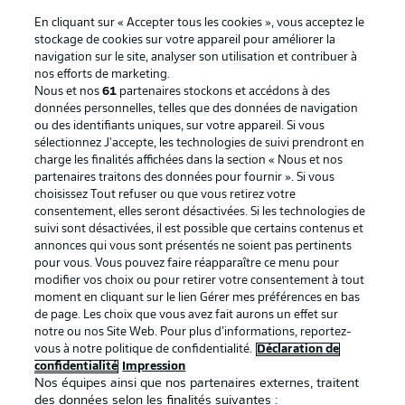
En cliquant sur « Accepter tous les cookies », vous acceptez le
stockage de cookies sur votre appareil pour améliorer la
navigation sur le site, analyser son utilisation et contribuer à
nos efforts de marketing.
Nous et nos
61
partenaires stockons et accédons à des
données personnelles, telles que des données de navigation
ou des identifiants uniques, sur votre appareil. Si vous
sélectionnez J'accepte, les technologies de suivi prendront en
La publicité
Conditions d’utilisation des
charge les finalités affichées dans la section « Nous et nos
partenaires traitons des données pour fournir ». Si vous
services
choisissez Tout refuser ou que vous retirez votre
consentement, elles seront désactivées. Si les technologies de
Mentions Légales
Gérer mes préférences
suivi sont désactivées, il est possible que certains contenus et
Déclaration de
Diffuseurs
annonces qui vous sont présentés ne soient pas pertinents
pour vous. Vous pouvez faire réapparaître ce menu pour
confidentialité
modifier vos choix ou pour retirer votre consentement à tout
moment en cliquant sur le lien Gérer mes préférences en bas
Travaux
Contact
de page. Les choix que vous avez fait aurons un effet sur
Impression
Joueurs
notre ou nos Site Web. Pour plus d’informations, reportez-
vous à notre politique de confidentialité.
Déclaration de
confidentialité
Impression
Nos équipes ainsi que nos partenaires externes, traitent
des données selon les finalités suivantes :