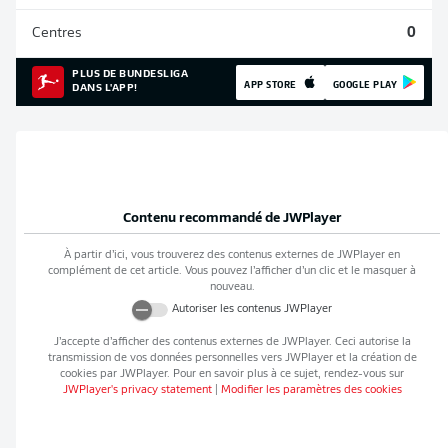
Centres
0
PLUS DE BUNDESLIGA
APP STORE
GOOGLE PLAY
DANS L'APP!
Contenu recommandé de
JWPlayer
À partir d’ici, vous trouverez des contenus externes de
JWPlayer
en
complément de cet article. Vous pouvez l’afficher d’un clic et le masquer à
nouveau.
Autoriser les contenus
JWPlayer
J’accepte d’afficher des contenus externes de
JWPlayer
. Ceci autorise la
transmission de vos données personnelles vers
JWPlayer
et la création de
cookies par
JWPlayer
. Pour en savoir plus à ce sujet, rendez-vous sur
JWPlayer
's privacy statement
|
Modifier les paramètres des cookies