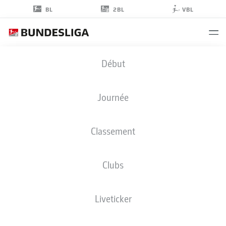
2BL
BL
VBL
PHIL
Début
NEUMANN
5
Journée
Classement
DÉFENSEUR
Clubs
HANNOVER
STATS DE LA SAISON 2025/2026
BUTS
Liveticker