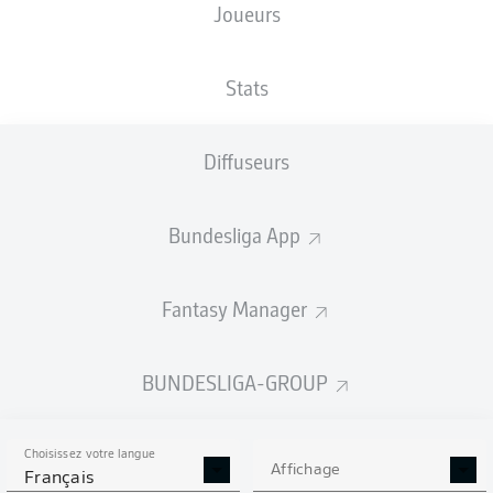
Joueurs
TAILLE
NATIONALITÉ
08.07.1997
POIDS
192
DEU
29 ANS
91 KG
CM
Stats
Diffuseurs
Competition
Bundesliga 2
Bundesliga App
Season
2025/2026
Fantasy Manager
BUNDESLIGA-GROUP
STATS DE LA SAISON
2025/2026
Choisissez votre langue
Affichage
Français