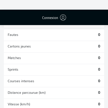
DUELS
TACLES
AÉRIENS
RÉUSSIS
REMPORTÉS
0
0
Connexion
Fautes
0
Cartons jaunes
0
Matches
0
Sprints
0
Courses intenses
0
Distance parcourue (km)
0
Vitesse (km/h)
0