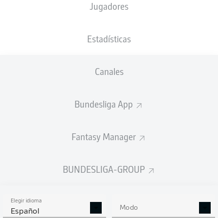
Jugadores
Christian Dingert
Estadísticas
Anuncio
Canales
Bundesliga App
FINAL
Fantasy Manager
Cambio
90'
+ 1
BUNDESLIGA-GROUP
ADAM
KÖLLE
MARNON
BUSCH
Elegir idioma
Modo
Español