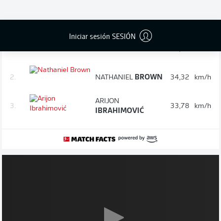
Control de velocidad: los jugadores
90'
más rápidos después de 90 minutos
Iniciar sesión SESIÓN
1.
ANSGAR
KNAUFF
34,76
km/h
2.
NATHANIEL
BROWN
34,32
km/h
ARIJON
3.
33,78
km/h
IBRAHIMOVIĆ