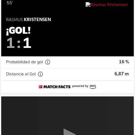
55'
RASMUS
KRISTENSEN
¡GOL!
1
:
1
Probabilidad de gol
16 %
Distancia al Gol
6,87 m