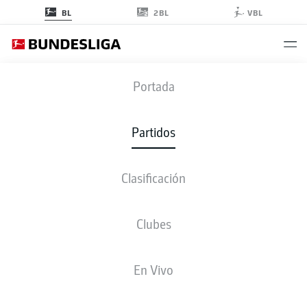
2BL
BL
VBL
FCH
-
SGE
Portada
FCH
SGE
1
1
Partidos
Clasificación
EN VIVO
ALINEACIONES
ESTADÍSTICAS
CLASIFICACIÓN
Clubes
55'
R. Kristensen
En Vivo
B. Zivzivadze
32'
Voith-Arena
(Agotado)