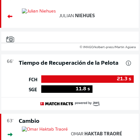
JULIAN
NIEHUES
© IMAGO/kolbert-press/Martin Agüera
66'
Tiempo de Recuperación de la Pelota
21.3
s
FCH
11.8
s
SGE
Cambio
63'
OMAR
HAKTAB TRAORÉ