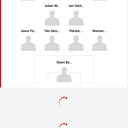
Julian Niehues
Jan Schöppner
Jonas Föhrenbach
Tim Siersleben
Patrick Mainka
Marnon Busch
Diant Ramaj