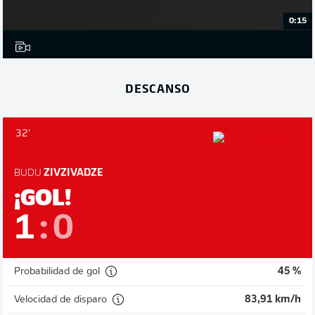
0:15
DESCANSO
32'
BUDU
ZIVZIVADZE
¡GOL!
1
:
0
Probabilidad de gol
45 %
Velocidad de disparo
83,91 km/h