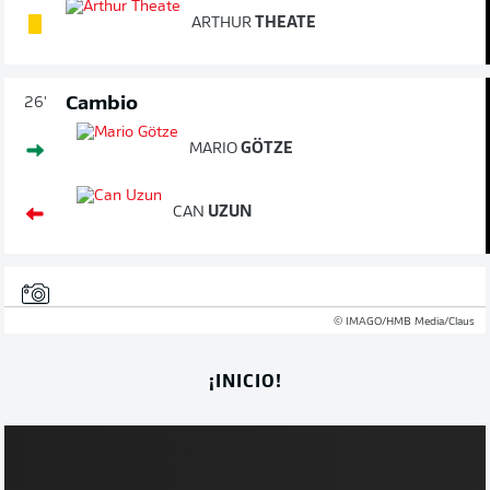
ARTHUR
THEATE
Cambio
26'
MARIO
GÖTZE
CAN
UZUN
© IMAGO/HMB Media/Claus
¡INICIO!