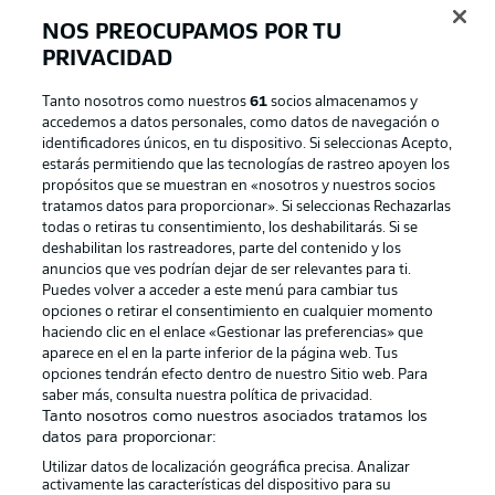
NOS PREOCUPAMOS POR TU
PRIVACIDAD
Tanto nosotros como nuestros
61
socios almacenamos y
accedemos a datos personales, como datos de navegación o
identificadores únicos, en tu dispositivo. Si seleccionas Acepto,
estarás permitiendo que las tecnologías de rastreo apoyen los
propósitos que se muestran en «nosotros y nuestros socios
tratamos datos para proporcionar». Si seleccionas Rechazarlas
Publicidad
Aviso legal
todas o retiras tu consentimiento, los deshabilitarás. Si se
Gestionar las preferencias
Declaracion de privacidad
deshabilitan los rastreadores, parte del contenido y los
anuncios que ves podrían dejar de ser relevantes para ti.
Canales
Trabajos
Puedes volver a acceder a este menú para cambiar tus
opciones o retirar el consentimiento en cualquier momento
Jugadores
Condiciones de uso
haciendo clic en el enlace «Gestionar las preferencias» que
Sello Editorial
Contacto
aparece en el en la parte inferior de la página web. Tus
opciones tendrán efecto dentro de nuestro Sitio web. Para
saber más, consulta nuestra política de privacidad.
Tanto nosotros como nuestros asociados tratamos los
datos para proporcionar:
Utilizar datos de localización geográfica precisa. Analizar
activamente las características del dispositivo para su