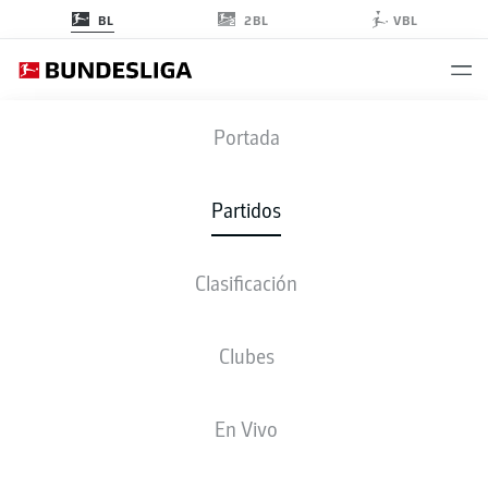
2BL
BL
VBL
FCH
-
FCA
Portada
FCH
FCA
2
1
Partidos
Clasificación
EN VIVO
ALINEACIONES
ESTADÍSTICAS
CLASIFICACIÓN
Clubes
4-4-2
3-4-2-1
En Vivo
ONCE INICIAL
HEIDENHEIM