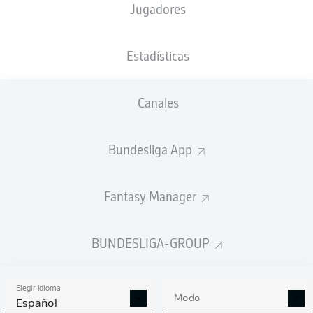
Jugadores
Mikkel Kaufmann
Sirlord Conteh
Estadísticas
Arijon Ibrahimović
Canales
Niklas Dorsch
Jan Schöppner
Bundesliga App
Julian Niehues
Fantasy Manager
Jonas Föhrenbach
Tim Siersleben
Patrick Mainka
Omar Haktab Traoré
BUNDESLIGA-GROUP
Elegir idioma
Diant Ramaj
Modo
Español