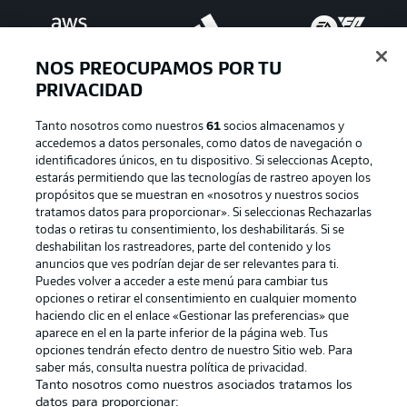
NOS PREOCUPAMOS POR TU
PRIVACIDAD
Tanto nosotros como nuestros
61
socios almacenamos y
accedemos a datos personales, como datos de navegación o
identificadores únicos, en tu dispositivo. Si seleccionas Acepto,
estarás permitiendo que las tecnologías de rastreo apoyen los
Publicidad
Aviso legal
propósitos que se muestran en «nosotros y nuestros socios
tratamos datos para proporcionar». Si seleccionas Rechazarlas
Gestionar las preferencias
Declaracion de privacidad
todas o retiras tu consentimiento, los deshabilitarás. Si se
deshabilitan los rastreadores, parte del contenido y los
Canales
Trabajos
anuncios que ves podrían dejar de ser relevantes para ti.
Jugadores
Condiciones de uso
Puedes volver a acceder a este menú para cambiar tus
opciones o retirar el consentimiento en cualquier momento
Sello Editorial
Contacto
haciendo clic en el enlace «Gestionar las preferencias» que
aparece en el en la parte inferior de la página web. Tus
opciones tendrán efecto dentro de nuestro Sitio web. Para
saber más, consulta nuestra política de privacidad.
Tanto nosotros como nuestros asociados tratamos los
datos para proporcionar: