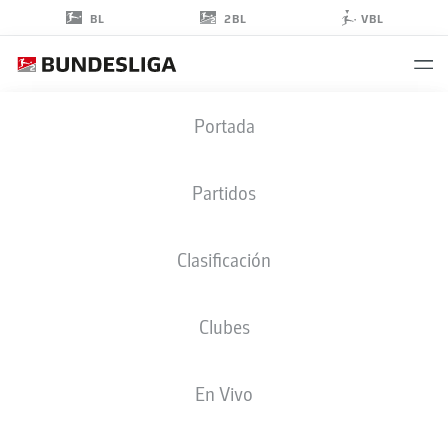
2BL
BL
VBL
MIKKEL
Portada
KAUFMANN
14
Partidos
Clasificación
DELANTERO
Clubes
KARLSRUHE
ESTADÍSTICAS TEMPORADA 2025/2026
GOLES
En Vivo