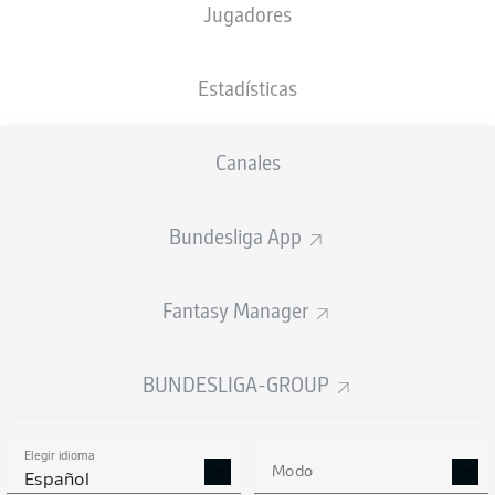
Jugadores
NACIÓN
03.01.2001
TAMAÑO
PESO
DNK
25 AÑOS
190 CM
81 KG
Estadísticas
Competition
Canales
Bundesliga 2
Season
Bundesliga App
2025/2026
Fantasy Manager
ESTADÍSTICAS
BUNDESLIGA-GROUP
TEMPORADA 2025/2026
Elegir idioma
Modo
Español