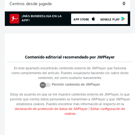
Centros desde jugada
0
¡MÁS BUNDESLIGA EN LA
APP STORE
GOOGLE PLAY
APP!
Contenido editorial recomendado por
JWPlayer
En este apartado encontrarás contenido externo de
JWPlayer
que funciona
como complemento del artículo. Puedes visualizarlo haciendo clic sobre dicho
contenido, así como ocultarlo nuevamente.
Permitir contenido de
JWPlayer
Estoy de acuerdo en que se me muestre contenido externo de
JWPlayer
, lo que
permite que ciertos datos personales se transmitan a
JWPlayer
y que
JWPlayer
establezca cookies. Puedes encontrar más información al respecto en la
declaración de protección de datos de
JWPlayer
|
Editar configuración de
cookies