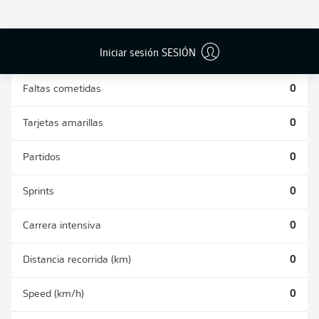
DUELOS
DUELOS
DIVIDIDOS
AÉREOS
GANADOS
GANADOS
0
0
Iniciar sesión SESIÓN
Faltas cometidas
0
Tarjetas amarillas
0
Partidos
0
Sprints
0
Carrera intensiva
0
Distancia recorrida (km)
0
Speed (km/h)
0