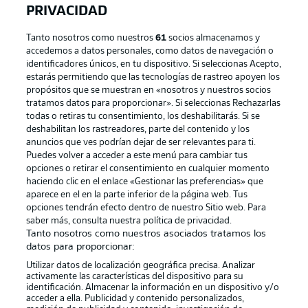
PRIVACIDAD
Tanto nosotros como nuestros
61
socios almacenamos y
accedemos a datos personales, como datos de navegación o
identificadores únicos, en tu dispositivo. Si seleccionas Acepto,
estarás permitiendo que las tecnologías de rastreo apoyen los
propósitos que se muestran en «nosotros y nuestros socios
tratamos datos para proporcionar». Si seleccionas Rechazarlas
Publicidad
Aviso legal
todas o retiras tu consentimiento, los deshabilitarás. Si se
Gestionar las preferencias
Declaracion de privacidad
deshabilitan los rastreadores, parte del contenido y los
anuncios que ves podrían dejar de ser relevantes para ti.
Canales
Trabajos
Puedes volver a acceder a este menú para cambiar tus
opciones o retirar el consentimiento en cualquier momento
Jugadores
Condiciones de uso
haciendo clic en el enlace «Gestionar las preferencias» que
Sello Editorial
Contacto
aparece en el en la parte inferior de la página web. Tus
opciones tendrán efecto dentro de nuestro Sitio web. Para
saber más, consulta nuestra política de privacidad.
Tanto nosotros como nuestros asociados tratamos los
datos para proporcionar:
Utilizar datos de localización geográfica precisa. Analizar
activamente las características del dispositivo para su
identificación. Almacenar la información en un dispositivo y/o
acceder a ella. Publicidad y contenido personalizados,