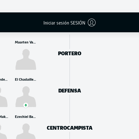
BANCA
Iniciar sesión SESIÓN
Maarten Vandevoordt
PORTERO
Kosta Nedeljkovic
El Chadaille Bitshiabu
DEFENSA
Andrija Maksimović
Ezechiel Banzuzi
CENTROCAMPISTA