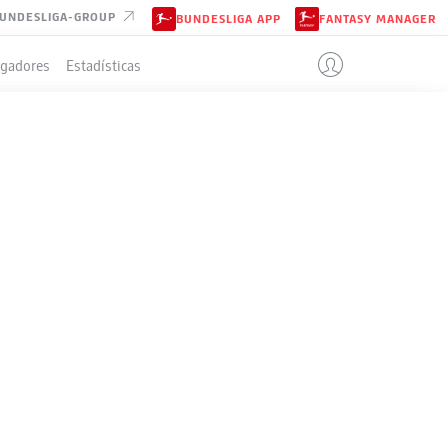
UNDESLIGA-GROUP
BUNDESLIGA APP
FANTASY MANAGER
ugadores
Estadísticas
IÓN
4-2-3-1
FREIBURG