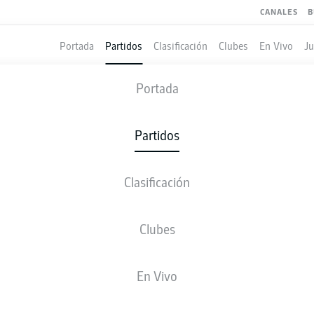
CANALES
B
Portada
Partidos
Clasificación
Clubes
En Vivo
J
RB LEIPZIG
-
FREIBURG
Portada
RBL
SCF
2
0
Partidos
Clasificación
 VIVO
ALINEACIONES
ESTADÍSTICAS
CLASIFICAC
Clubes
En Vivo