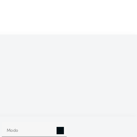
Lucas Höler
zambi
Yuito Suzuki
Philipp Treu
ck Osterhage
Maximilian Eggestein
r
Anthony Jung
Bruno Ogbus
Lukas Kübler
Noah Atubolu
Modo