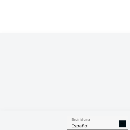
Assan Ouédraogo
Rômulo
Christoph Baumgartner
Nicolas Seiwald
David Raum
Castello Lukeba
Willi Or
Péter Gulácsi
Elegir idioma
Español