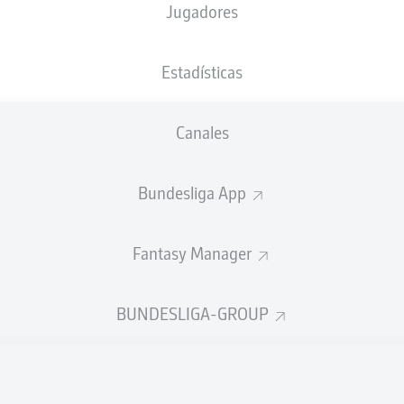
Jugadores
Tidiam Gomis
Estadísticas
Johan Man
Canales
Xaver Schlager
Patri
Bundesliga App
Fantasy Manager
bán
Ridle Baku
Christian Günte
BUNDESLIGA-GROUP