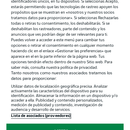
identificadores únicos, en tu dispositivo. Si seleccionas Acepto,
estarás permitiendo que las tecnologías de rastreo apoyen los
propósitos que se muestran en «nosotros y nuestros socios
tratamos datos para proporcionar». Si seleccionas Rechazarlas
Publicidad
Aviso legal
todas o retiras tu consentimiento, los deshabilitarás. Si se
Gestionar las preferencias
Declaracion de privacidad
deshabilitan los rastreadores, parte del contenido y los
anuncios que ves podrían dejar de ser relevantes para ti.
Canales
Trabajos
Puedes volver a acceder a este menú para cambiar tus
opciones o retirar el consentimiento en cualquier momento
Jugadores
Condiciones de uso
haciendo clic en el enlace «Gestionar las preferencias» que
Sello Editorial
Contacto
aparece en el en la parte inferior de la página web. Tus
opciones tendrán efecto dentro de nuestro Sitio web. Para
saber más, consulta nuestra política de privacidad.
Tanto nosotros como nuestros asociados tratamos los
datos para proporcionar:
Utilizar datos de localización geográfica precisa. Analizar
activamente las características del dispositivo para su
identificación. Almacenar la información en un dispositivo y/o
acceder a ella. Publicidad y contenido personalizados,
medición de publicidad y contenido, investigación de
audiencia y desarrollo de servicios.
© 2026 Bundesliga-Gruppe GmbH
Lista de asociados (proveedores)
Elegir idioma