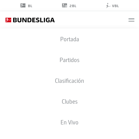
2BL
BL
VBL
YUITO
Portada
SUZUKI
14
Partidos
Clasificación
CENTROCAMPISTA
Clubes
FREIBURG
ESTADÍSTICAS TEMPORADA 2026/2027
GOLES
COMPA
En Vivo