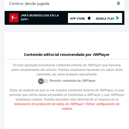
Centros desde jugada
0
¡MÁS BUNDESLIGA EN LA
APP STORE
GOOGLE PLAY
APP!
Contenido editorial recomendado por
JWPlayer
En este apartado encontrarás contenido externo de
JWPlayer
que funciona
como complemento del artículo. Puedes visualizarlo haciendo clic sobre dicho
contenido, así como ocultarlo nuevamente.
Permitir contenido de
JWPlayer
Estoy de acuerdo en que se me muestre contenido externo de
JWPlayer
, lo que
permite que ciertos datos personales se transmitan a
JWPlayer
y que
JWPlayer
establezca cookies. Puedes encontrar más información al respecto en la
declaración de protección de datos de
JWPlayer
|
Editar configuración de
cookies