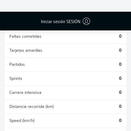
DUELOS
DUELOS
DIVIDIDOS
AÉREOS
GANADOS
GANADOS
0
0
Iniciar sesión SESIÓN
Faltas cometidas
0
Tarjetas amarillas
0
Partidos
0
Sprints
0
Carrera intensiva
0
Distancia recorrida (km)
0
Speed (km/h)
0