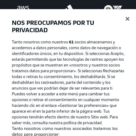
NOS PREOCUPAMOS POR TU
PRIVACIDAD
Tanto nosotros como nuestros
61
socios almacenamos y
accedemos a datos personales, como datos de navegación o
identificadores únicos, en tu dispositivo. Si seleccionas Acepto,
estarás permitiendo que las tecnologías de rastreo apoyen los
Publicidad
Aviso legal
propósitos que se muestran en «nosotros y nuestros socios
tratamos datos para proporcionar». Si seleccionas Rechazarlas
Gestionar las preferencias
Declaracion de privacidad
todas o retiras tu consentimiento, los deshabilitarás. Si se
deshabilitan los rastreadores, parte del contenido y los
Canales
Trabajos
anuncios que ves podrían dejar de ser relevantes para ti.
Jugadores
Condiciones de uso
Puedes volver a acceder a este menú para cambiar tus
opciones o retirar el consentimiento en cualquier momento
Sello Editorial
Contacto
haciendo clic en el enlace «Gestionar las preferencias» que
aparece en el en la parte inferior de la página web. Tus
opciones tendrán efecto dentro de nuestro Sitio web. Para
saber más, consulta nuestra política de privacidad.
Tanto nosotros como nuestros asociados tratamos los
datos para proporcionar: