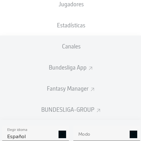
Jugadores
Tim Skarke
Oscar Vilhelmsson
Estadísticas
Canales
Mathias Honsak
Julian Justvan
Bundesliga App
Bartol Franjić
Tobias Kempe
Fantasy Manager
Fabian Holland
Thomas Isherwood
Christoph Klarer
Jannik Müller
BUNDESLIGA-GROUP
Elegir idioma
Marcel Schuhen
Modo
Español