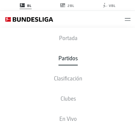
2BL
BL
VBL
SVD
-
FCB
Portada
SVD
FCB
2
5
Partidos
Clasificación
EN VIVO
ALINEACIONES
ESTADÍSTICAS
CLASIFICACIÓN
Clubes
4-4-2
4-2-3-1
En Vivo
ONCE INICIAL
DARMSTADT