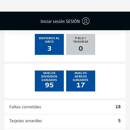
GOLES
ASISTENCIAS
PENALES
ACTUALIZADO
0
1
0
0
Iniciar sesión SESIÓN
DISPAROS AL
PALO /
ARCO
TRAVIESA
3
0
DUELOS
DUELOS
DIVIDIDOS
AÉREOS
GANADOS
GANADOS
95
17
Faltas cometidas
18
Tarjetas amarillas
5