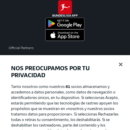
BUNDESLIGA APP
Official Partners
NOS PREOCUPAMOS POR TU
PRIVACIDAD
Tanto nosotros como nuestros
61
socios almacenamos y
accedemos a datos personales, como datos de navegación o
identificadores únicos, en tu dispositivo. Si seleccionas Acepto,
estarás permitiendo que las tecnologías de rastreo apoyen los
propósitos que se muestran en «nosotros y nuestros socios
tratamos datos para proporcionar». Si seleccionas Rechazarlas
Publicidad
Aviso legal
todas o retiras tu consentimiento, los deshabilitarás. Si se
Gestionar las preferencias
Declaracion de privacidad
deshabilitan los rastreadores, parte del contenido y los