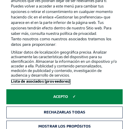
anuncios que ves podrían dejar de ser relevantes para ti.
Canales
Trabajos
Puedes volver a acceder a este menú para cambiar tus
opciones o retirar el consentimiento en cualquier momento
Jugadores
Condiciones de uso
haciendo clic en el enlace «Gestionar las preferencias» que
Sello Editorial
Contacto
aparece en el en la parte inferior de la página web. Tus
opciones tendrán efecto dentro de nuestro Sitio web. Para
saber más, consulta nuestra política de privacidad.
Tanto nosotros como nuestros asociados tratamos los
datos para proporcionar:
Utilizar datos de localización geográfica precisa. Analizar
activamente las características del dispositivo para su
identificación. Almacenar la información en un dispositivo y/o
acceder a ella. Publicidad y contenido personalizados,
medición de publicidad y contenido, investigación de
audiencia y desarrollo de servicios.
© 2026 Bundesliga-Gruppe GmbH
Lista de asociados (proveedores)
Elegir idioma
ACEPTO
Español
RECHAZARLAS TODAS
Modo
MOSTRAR LOS PROPÓSITOS