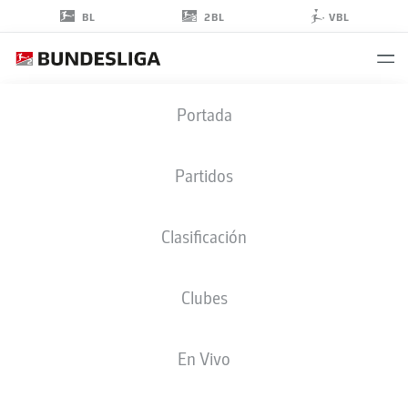
2BL
BL
VBL
BARTOL
Portada
FRANJIĆ
28
Partidos
Clasificación
CENTROCAMPISTA
Clubes
DARMSTADT
ESTADÍSTICAS TEMPORADA 2023/2024
GOLES
En Vivo