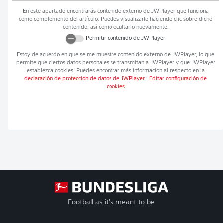
En este apartado encontrarás contenido externo de
JWPlayer
que funciona
como complemento del artículo. Puedes visualizarlo haciendo clic sobre dicho
contenido, así como ocultarlo nuevamente.
Permitir contenido de
JWPlayer
Estoy de acuerdo en que se me muestre contenido externo de
JWPlayer
, lo que
permite que ciertos datos personales se transmitan a
JWPlayer
y que
JWPlayer
establezca cookies. Puedes encontrar más información al respecto en la
declaración de protección de datos de
JWPlayer
|
Editar configuración de
cookies
Football as it's meant to be