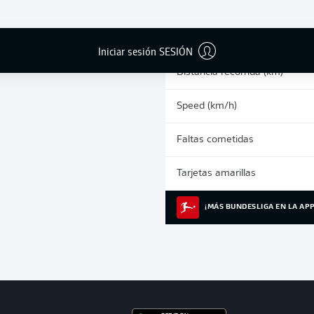
0
Sprints
Carrera intensiva
Iniciar sesión SESIÓN
Distancia recorrida (km)
Speed (km/h)
Faltas cometidas
Tarjetas amarillas
¡MÁS BUNDESLIGA EN LA APP