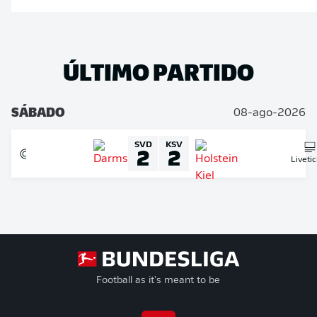
ÚLTIMO PARTIDO
SÁBADO
08-ago-2026
SVD
KSV
2
2
Liveti
Football as it's meant to be