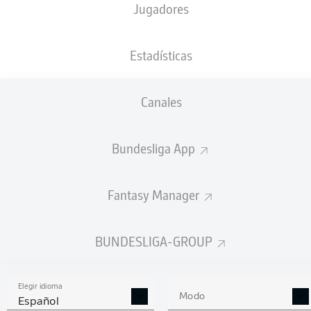
Jugadores
NACIÓN
11.07.1990
TAMAÑO
PESO
DEU
36 AÑOS
172 CM
78 KG
Estadísticas
Competition
Canales
Bundesliga 2
Bundesliga App
Season
Fantasy Manager
ESTADÍSTICAS
BUNDESLIGA-GROUP
TEMPORADA 2023/2024
Elegir idioma
Modo
Español