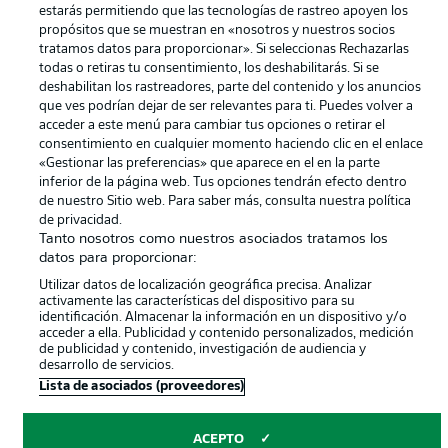
Canales
Trabajos
estarás permitiendo que las tecnologías de rastreo apoyen los
propósitos que se muestran en «nosotros y nuestros socios
Jugadores
Condiciones de uso
tratamos datos para proporcionar». Si seleccionas Rechazarlas
todas o retiras tu consentimiento, los deshabilitarás. Si se
Sello Editorial
Contacto
deshabilitan los rastreadores, parte del contenido y los anuncios
que ves podrían dejar de ser relevantes para ti. Puedes volver a
acceder a este menú para cambiar tus opciones o retirar el
consentimiento en cualquier momento haciendo clic en el enlace
«Gestionar las preferencias» que aparece en el en la parte
inferior de la página web. Tus opciones tendrán efecto dentro
de nuestro Sitio web. Para saber más, consulta nuestra política
de privacidad.
Tanto nosotros como nuestros asociados tratamos los
datos para proporcionar:
© 2026 Bundesliga-Gruppe GmbH
Utilizar datos de localización geográfica precisa. Analizar
activamente las características del dispositivo para su
identificación. Almacenar la información en un dispositivo y/o
Elegir idioma
acceder a ella. Publicidad y contenido personalizados, medición
Español
de publicidad y contenido, investigación de audiencia y
desarrollo de servicios.
Lista de asociados (proveedores)
Modo
ACEPTO