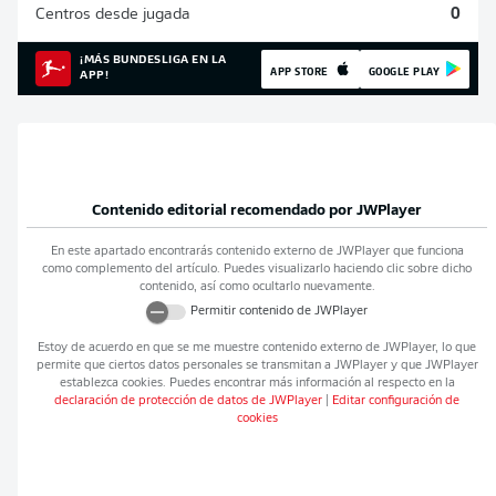
Centros desde jugada
0
¡MÁS BUNDESLIGA EN LA
APP STORE
GOOGLE PLAY
APP!
Contenido editorial recomendado por
JWPlayer
En este apartado encontrarás contenido externo de
JWPlayer
que funciona
como complemento del artículo. Puedes visualizarlo haciendo clic sobre dicho
contenido, así como ocultarlo nuevamente.
Permitir contenido de
JWPlayer
Estoy de acuerdo en que se me muestre contenido externo de
JWPlayer
, lo que
permite que ciertos datos personales se transmitan a
JWPlayer
y que
JWPlayer
establezca cookies. Puedes encontrar más información al respecto en la
declaración de protección de datos de
JWPlayer
|
Editar configuración de
cookies