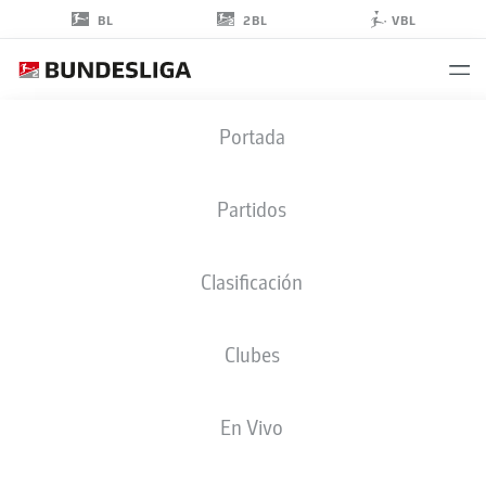
2BL
BL
VBL
FABIAN
Portada
HOLLAND
32
Partidos
Clasificación
DEFENSA
Clubes
DARMSTADT
ESTADÍSTICAS TEMPORADA 2023/2024
GOLES
En Vivo