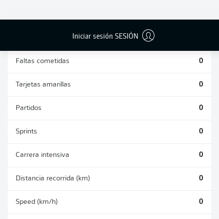
DUELOS
DUELOS
DIVIDIDOS
AÉREOS
GANADOS
GANADOS
0
0
Iniciar sesión SESIÓN
Faltas cometidas
0
Tarjetas amarillas
0
Partidos
0
Sprints
0
Carrera intensiva
0
Distancia recorrida (km)
0
Speed (km/h)
0