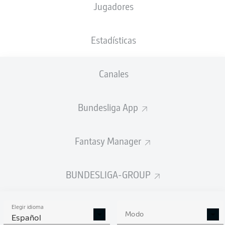
Jugadores
Robin Hack
Jordan
Estadísticas
Canales
Manu Koné
Florian Neuhaus
Bundesliga App
Luca Netz
Julian Weigl
Franck Honorat
Fantasy Manager
Maximilian Wöber
Ko Itakura
Nico Elvedi
BUNDESLIGA-GROUP
Elegir idioma
Moritz Nicolas
Modo
Español