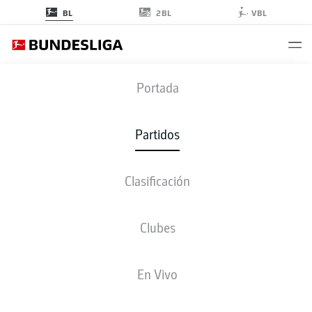
2BL
BL
VBL
BMG
-
SVD
Portada
BMG
SVD
0
0
Partidos
Clasificación
EN VIVO
ALINEACIONES
ESTADÍSTICAS
CLASIFICACIÓN
Clubes
3-3-2-2
3-4-1-2
En Vivo
ONCE INICIAL
BORUSSIA MÖNCHENGLADBACH