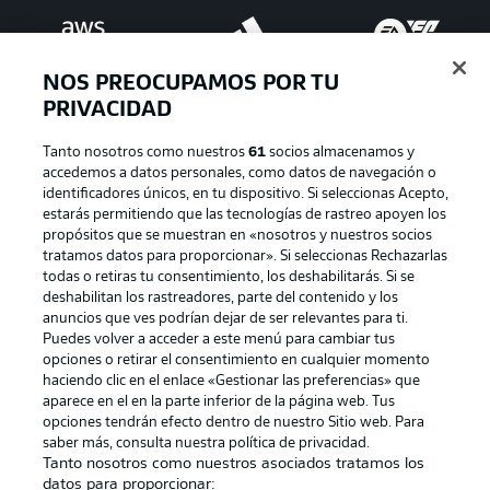
NOS PREOCUPAMOS POR TU
PRIVACIDAD
Tanto nosotros como nuestros
61
socios almacenamos y
accedemos a datos personales, como datos de navegación o
identificadores únicos, en tu dispositivo. Si seleccionas Acepto,
estarás permitiendo que las tecnologías de rastreo apoyen los
Publicidad
Aviso legal
propósitos que se muestran en «nosotros y nuestros socios
tratamos datos para proporcionar». Si seleccionas Rechazarlas
Gestionar las preferencias
Declaracion de privacidad
todas o retiras tu consentimiento, los deshabilitarás. Si se
deshabilitan los rastreadores, parte del contenido y los
Canales
Trabajos
anuncios que ves podrían dejar de ser relevantes para ti.
Jugadores
Condiciones de uso
Puedes volver a acceder a este menú para cambiar tus
opciones o retirar el consentimiento en cualquier momento
Sello Editorial
Contacto
haciendo clic en el enlace «Gestionar las preferencias» que
aparece en el en la parte inferior de la página web. Tus
opciones tendrán efecto dentro de nuestro Sitio web. Para
saber más, consulta nuestra política de privacidad.
Tanto nosotros como nuestros asociados tratamos los
datos para proporcionar: