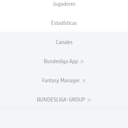
Jugadores
Youss
Estadísticas
r
Eren Dinkçi
Jamie Bynoe-Gi
Canales
n Schöppner
Bundesliga App
Fantasy Manager
 Mainka
Omar Traoré
Ian Maatsen
BUNDESLIGA-GROUP