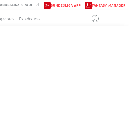
UNDESLIGA-GROUP
BUNDESLIGA APP
FANTASY MANAGER
ugadores
Estadísticas
MUND
IÓN
4-4-2
BORUSSIA DORTMUND