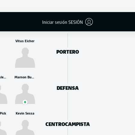
BANCA
Iniciar sesión SESIÓN
Vitus Eicher
PORTERO
Tim Siersleben
Marnon Busch
DEFENSA
 Pick
Kevin Sessa
CENTROCAMPISTA