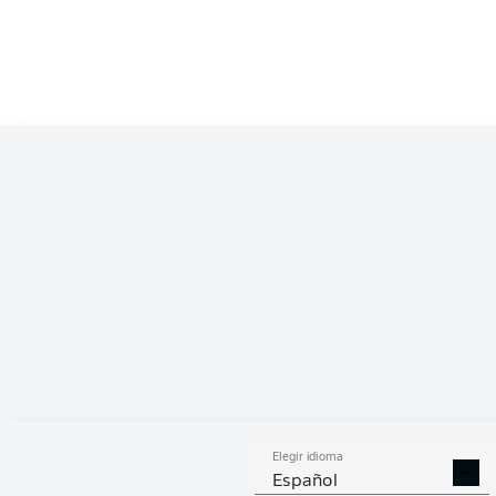
Tim Kleindienst
Jan-Niklas Beste
Marvin Pieringe
Lennard Maloney
Ja
Jonas Föhrenbach
Benedikt Gimber
Patrick
Kevin Müller
Elegir idioma
Español