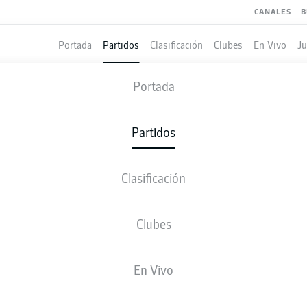
CANALES
B
Portada
Partidos
Clasificación
Clubes
En Vivo
J
HEIDENHEIM
-
BORUSSIA DORT
Portada
FCH
BVB
0
0
Partidos
Clasificación
 VIVO
ALINEACIONES
ESTADÍSTICAS
CLASIFICAC
Clubes
En Vivo