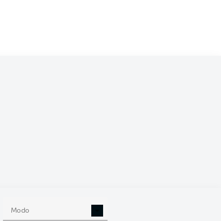
oufa Moukoko
Niclas Füllkrug
ttens
Donyell Malen
Salih Özcan
Marcel Sabitzer
Nico Schlotterbeck
Niklas Süle
Thomas Meunier
Alexander Meyer
Modo