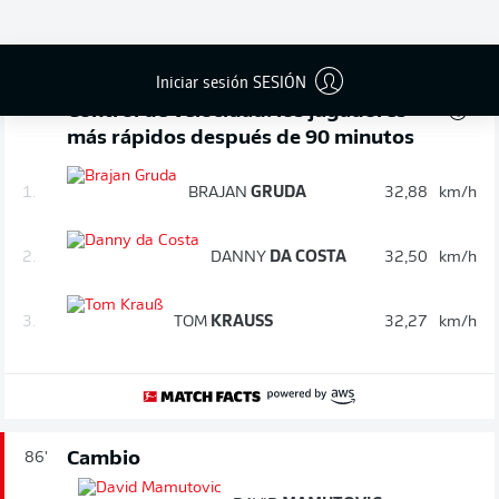
BRAJAN
GRUDA
Iniciar sesión SESIÓN
Control de velocidad: los jugadores
90'
más rápidos después de 90 minutos
1.
BRAJAN
GRUDA
32,88
km/h
2.
DANNY
DA COSTA
32,50
km/h
3.
TOM
KRAUSS
32,27
km/h
Cambio
86'