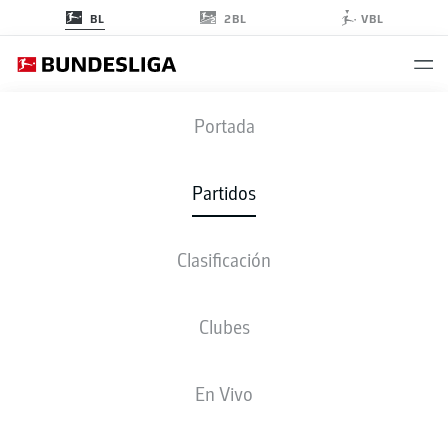
2BL
BL
VBL
M05
-
FCH
Portada
M05
FCH
0
1
Partidos
Clasificación
EN VIVO
ALINEACIONES
ESTADÍSTICAS
CLASIFICACIÓN
Clubes
12'
M. Pieringer
En Vivo
MEWA ARENA
(27.200 Espectadores)
B. Dankert