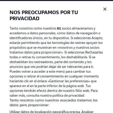
NOS PREOCUPAMOS POR TU
PRIVACIDAD
Tanto nosotros como nuestros
61
socios almacenamos y
accedemos a datos personales, como datos de navegación o
identificadores únicos, en tu dispositivo. Si seleccionas Acepto,
estarás permitiendo que las tecnologías de rastreo apoyen los
propósitos que se muestran en «nosotros y nuestros socios
tratamos datos para proporcionar». Si seleccionas Rechazarlas
Publicidad
Aviso legal
todas o retiras tu consentimiento, los deshabilitarás. Si se
Gestionar las preferencias
Declaracion de privacidad
deshabilitan los rastreadores, parte del contenido y los
anuncios que ves podrían dejar de ser relevantes para ti.
Canales
Trabajos
Puedes volver a acceder a este menú para cambiar tus
opciones o retirar el consentimiento en cualquier momento
Jugadores
Condiciones de uso
haciendo clic en el enlace «Gestionar las preferencias» que
Sello Editorial
Contacto
aparece en el en la parte inferior de la página web. Tus
opciones tendrán efecto dentro de nuestro Sitio web. Para
saber más, consulta nuestra política de privacidad.
Tanto nosotros como nuestros asociados tratamos los
datos para proporcionar:
Utilizar datos de localización geográfica precisa. Analizar