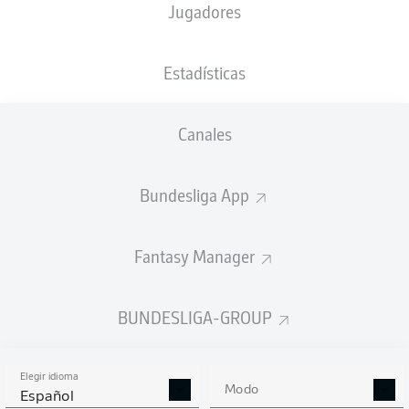
Jugadores
Estadísticas
Anuncio
Canales
FINAL
Bundesliga App
Cambio
90'
+ 3
Fantasy Manager
TIM
SIERSLEBEN
BUNDESLIGA-GROUP
LENNARD
MALONEY
Elegir idioma
Modo
Tarjeta amarilla
90'
Español
+ 3