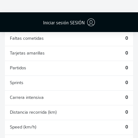
DUELOS
DUELOS
DIVIDIDOS
AÉREOS
GANADOS
GANADOS
0
0
Iniciar sesión SESIÓN
Faltas cometidas
0
Tarjetas amarillas
0
Partidos
0
Sprints
0
Carrera intensiva
0
Distancia recorrida (km)
0
Speed (km/h)
0