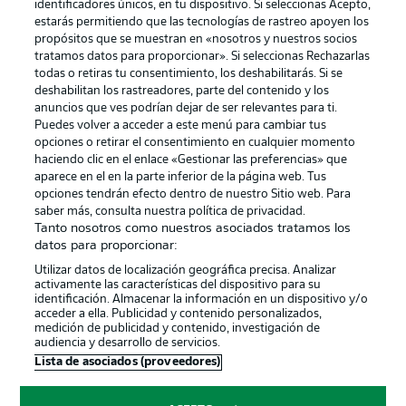
identificadores únicos, en tu dispositivo. Si seleccionas Acepto,
estarás permitiendo que las tecnologías de rastreo apoyen los
propósitos que se muestran en «nosotros y nuestros socios
tratamos datos para proporcionar». Si seleccionas Rechazarlas
Publicidad
Aviso legal
todas o retiras tu consentimiento, los deshabilitarás. Si se
Gestionar las preferencias
Declaracion de privacidad
deshabilitan los rastreadores, parte del contenido y los
anuncios que ves podrían dejar de ser relevantes para ti.
Canales
Trabajos
Puedes volver a acceder a este menú para cambiar tus
opciones o retirar el consentimiento en cualquier momento
Jugadores
Condiciones de uso
haciendo clic en el enlace «Gestionar las preferencias» que
Sello Editorial
Contacto
aparece en el en la parte inferior de la página web. Tus
opciones tendrán efecto dentro de nuestro Sitio web. Para
saber más, consulta nuestra política de privacidad.
Tanto nosotros como nuestros asociados tratamos los
datos para proporcionar:
Utilizar datos de localización geográfica precisa. Analizar
activamente las características del dispositivo para su
identificación. Almacenar la información en un dispositivo y/o
acceder a ella. Publicidad y contenido personalizados,
medición de publicidad y contenido, investigación de
audiencia y desarrollo de servicios.
© 2026 Bundesliga-Gruppe GmbH
Lista de asociados (proveedores)
Elegir idioma