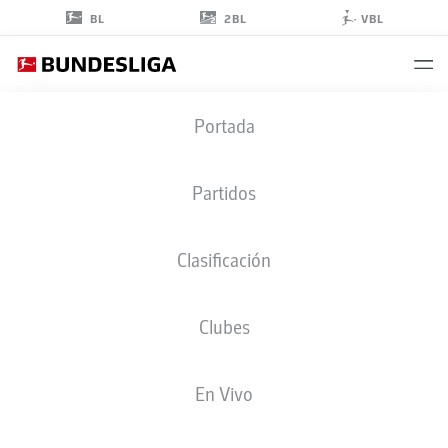
2BL
BL
VBL
JAE-SUNG
Portada
LEE
7
Partidos
Clasificación
CENTROCAMPISTA
Clubes
MAINZ
ESTADÍSTICAS TEMPORADA 2026/2027
GOLES
COMPA
En Vivo