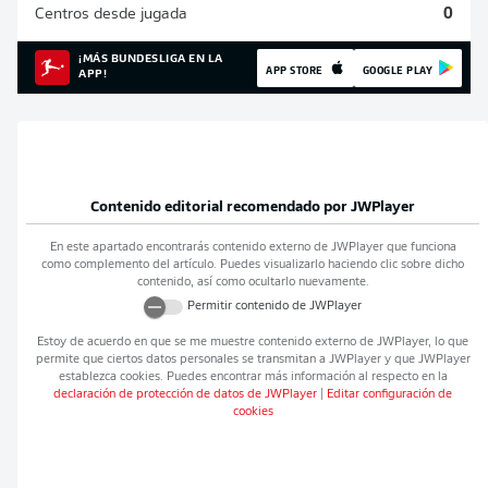
Centros desde jugada
0
¡MÁS BUNDESLIGA EN LA
APP STORE
GOOGLE PLAY
APP!
Contenido editorial recomendado por
JWPlayer
En este apartado encontrarás contenido externo de
JWPlayer
que funciona
como complemento del artículo. Puedes visualizarlo haciendo clic sobre dicho
contenido, así como ocultarlo nuevamente.
Permitir contenido de
JWPlayer
Estoy de acuerdo en que se me muestre contenido externo de
JWPlayer
, lo que
permite que ciertos datos personales se transmitan a
JWPlayer
y que
JWPlayer
establezca cookies. Puedes encontrar más información al respecto en la
declaración de protección de datos de
JWPlayer
|
Editar configuración de
cookies