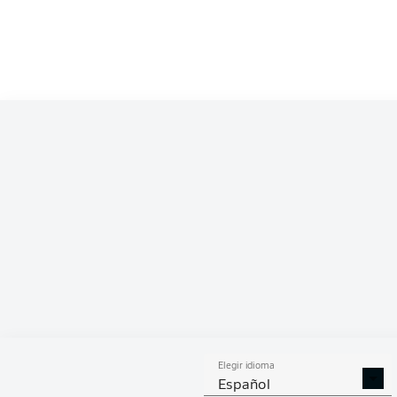
Elegir idioma
Control de
Español
90'