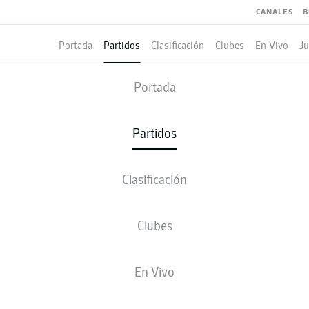
CANALES
B
Portada
Partidos
Clasificación
Clubes
En Vivo
J
COLOGNE
-
MAINZ
Portada
KOE
M05
0
0
Partidos
Clasificación
 VIVO
ALINEACIONES
ESTADÍSTICAS
CLASIFICAC
Clubes
RheinEnergieSTADION
(Agotado)
En Vivo
F. Willenborg