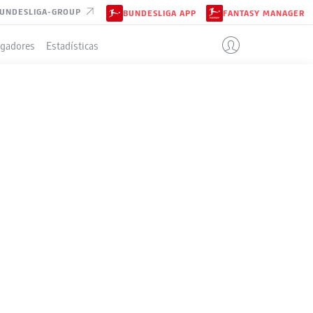
UNDESLIGA-GROUP
BUNDESLIGA APP
FANTASY MANAGER
ugadores
Estadísticas
IÓN