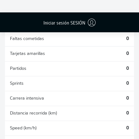
DUELOS
DUELOS
DIVIDIDOS
AÉREOS
GANADOS
GANADOS
0
0
Iniciar sesión SESIÓN
Faltas cometidas
0
Tarjetas amarillas
0
Partidos
0
Sprints
0
Carrera intensiva
0
Distancia recorrida (km)
0
Speed (km/h)
0