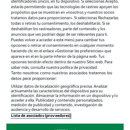
identificadores únicos, en tu dispositivo. Si seleccionas Acepto,
estarás permitiendo que las tecnologías de rastreo apoyen los
propósitos que se muestran en «nosotros y nuestros socios
tratamos datos para proporcionar». Si seleccionas Rechazarlas
Publicidad
Aviso legal
todas o retiras tu consentimiento, los deshabilitarás. Si se
Gestionar las preferencias
Declaracion de privacidad
deshabilitan los rastreadores, parte del contenido y los
anuncios que ves podrían dejar de ser relevantes para ti.
Canales
Trabajos
Puedes volver a acceder a este menú para cambiar tus
opciones o retirar el consentimiento en cualquier momento
Jugadores
Condiciones de uso
haciendo clic en el enlace «Gestionar las preferencias» que
Sello Editorial
Contacto
aparece en el en la parte inferior de la página web. Tus
opciones tendrán efecto dentro de nuestro Sitio web. Para
saber más, consulta nuestra política de privacidad.
Tanto nosotros como nuestros asociados tratamos los
datos para proporcionar:
Utilizar datos de localización geográfica precisa. Analizar
activamente las características del dispositivo para su
identificación. Almacenar la información en un dispositivo y/o
acceder a ella. Publicidad y contenido personalizados,
medición de publicidad y contenido, investigación de
audiencia y desarrollo de servicios.
© 2026 Bundesliga-Gruppe GmbH
Lista de asociados (proveedores)
Elegir idioma