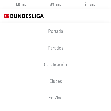
2BL
BL
VBL
LUCA
Portada
KILIAN
15
Partidos
Clasificación
DEFENSA
Clubes
COLOGNE
ESTADÍSTICAS TEMPORADA 2026/2027
GOLES
COMPA
En Vivo