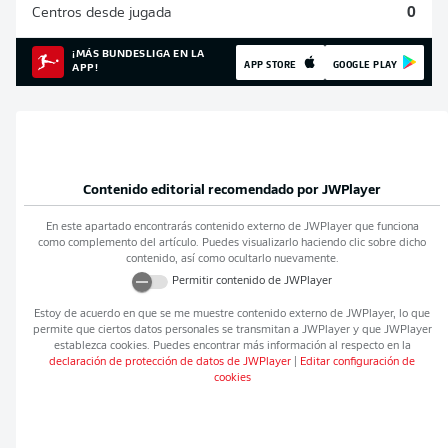
Centros desde jugada
0
¡MÁS BUNDESLIGA EN LA
APP STORE
GOOGLE PLAY
APP!
Contenido editorial recomendado por
JWPlayer
En este apartado encontrarás contenido externo de
JWPlayer
que funciona
como complemento del artículo. Puedes visualizarlo haciendo clic sobre dicho
contenido, así como ocultarlo nuevamente.
Permitir contenido de
JWPlayer
Estoy de acuerdo en que se me muestre contenido externo de
JWPlayer
, lo que
permite que ciertos datos personales se transmitan a
JWPlayer
y que
JWPlayer
establezca cookies. Puedes encontrar más información al respecto en la
declaración de protección de datos de
JWPlayer
|
Editar configuración de
cookies